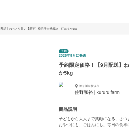
月配送】ねっとり甘い【新芋】横浜産自然栽培 紅はるか5kg
予約
2026年9月に発送
予約限定価格！【9月配送】
か5kg
神奈川県横浜市
佐野和裕 | kururu farm
商品説明
子どもから大人まで笑顔になる、さつ
おやつにも、ごはんにも。毎日の食卓