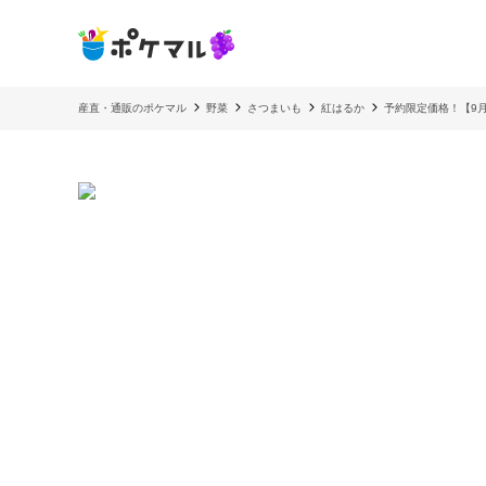
産直・通販のポケマル
野菜
さつまいも
紅はるか
予約限定価格！【9