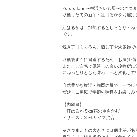
Kururu farm〜横浜おいも畑〜のさ
収穫したての新芋・紅はるかをお届け
紅はるかは、加熱するとしっとり・ね
です。
焼き芋はもちろん、蒸し芋や炊飯器で
収穫後すぐに発送するため、お届け時
また、ご自宅で風通しの良い冷暗所に
にねっとりとした味わいへと変化して
自然豊かな横浜・舞岡の畑で、一つひ
ぜひ、ご家庭で季節の味覚をお楽しみ
【内容量】
・紅はるか 5kg(箱の重さ含む)
・サイズ：S〜Lサイズ混合
※さつまいもの大きさには個体差があ