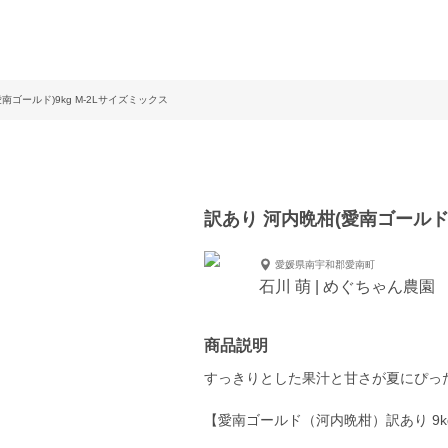
南ゴールド)9kg M-2Lサイズミックス
訳あり 河内晩柑(愛南ゴールド)
愛媛県南宇和郡愛南町
石川 萌 | めぐちゃん農園
商品説明
すっきりとした果汁と甘さが夏にぴっ
【愛南ゴールド（河内晩柑）訳あり 9k