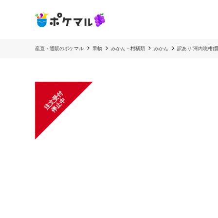
産直・通販のポケマル
果物
みかん・柑橘類
みかん
訳あり 河内晩柑(愛
注
文
受
付
停
止
中