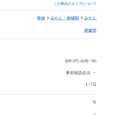
この商品のタイプについて
果物
みかん・柑橘類
みかん
愛媛県
送料:0円 (全国一律)
事前相談必須
1~7日
可