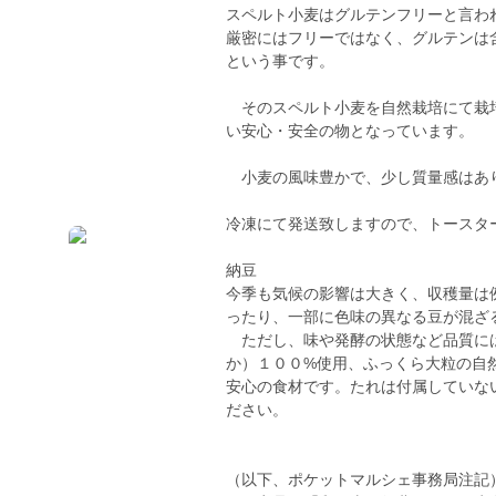
スペルト小麦はグルテンフリーと言わ
厳密にはフリーではなく、グルテンは
という事です。
そのスペルト小麦を自然栽培にて栽培
い安心・安全の物となっています。
小麦の風味豊かで、少し質量感はあ
冷凍にて発送致しますので、トースタ
納豆
今季も気候の影響は大きく、収穫量は
ったり、一部に色味の異なる豆が混ざ
ただし、味や発酵の状態など品質には
か）１００%使用、ふっくら大粒の自
安心の食材です。たれは付属していな
ださい。
（以下、ポケットマルシェ事務局注記