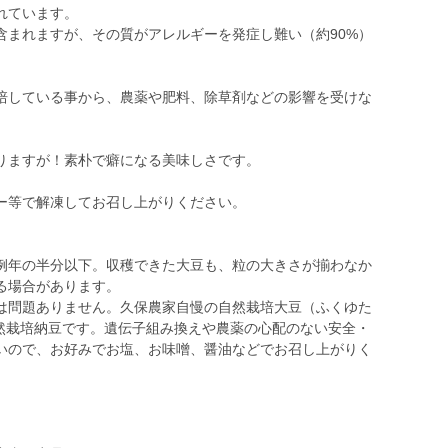
れています。
含まれますが、その質がアレルギーを発症し難い（約90%）
している事から、農薬や肥料、除草剤などの影響を受けな
りますが！素朴で癖になる美味しさです。
ー等で解凍してお召し上がりください。
例年の半分以下。収穫できた大豆も、粒の大きさが揃わなか
る場合があります。
問題ありません。久保農家自慢の自然栽培大豆（ふくゆた
然栽培納豆です。遺伝子組み換えや農薬の心配のない安全・
いので、お好みでお塩、お味噌、醤油などでお召し上がりく
）