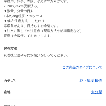
業務用、法事、寺院、小売店の方向けです。
70cmで35cm脱葉済み。
▼数量、分量の目安
1本約38g程度L〜Mクラス
▼栽培/生産方法、こだわり
寒暖差があり、日持ちする輪菊です。
▼注文に際しての注意点（配送方法や納期指定など）
夏季は冷蔵便にてお送りします。
保存方法
到着後は速やかに水揚げを行ってください。
この商品のタイプについて
花・観葉植物
カテゴリ
大分県
産地