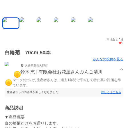
本日あと 5点
2
白輪菊 70cm 50本
みんなの投稿を見る
大分県豊後大野市
鈴木 恵 | 有限会社お花屋さんぶんご清川
マークのついた生産者さんは、過去1年間で平均して特に高い評価を得
ています。
生産者バッジの基準が新しくなりました。
詳しくはこちら
商品説明
▼商品概要
白の輪菊だけをお送りします。