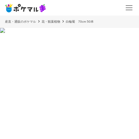
産直・通販のポケマル
花・観葉植物
白輪菊 70cm 50本