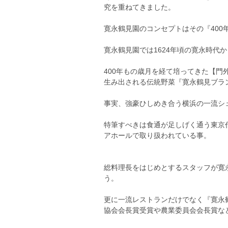
究を重ねてきました。
寛永鶴見園のコンセプトはその『400
寛永鶴見園では1624年頃の寛永時代
400年もの歳月を経て培ってきた【門
生み出される伝統野菜『寛永鶴見ブラ
事実、強豪ひしめき合う横浜の一流シ
特筆すべきは食通が足しげく通う東京
アホールで取り扱われている事。
総料理長をはじめとするスタッフが寛
う。
更に一流レストランだけでなく『寛永
協会会長賞受賞や農業委員会会長賞な