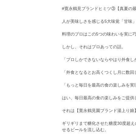
#寛永鶴見ブランドヒミツ③【真夏の
人が美味しさを感じる5大味覚「甘味
料理のプロはこの5つの味わいを実に
しかし、それはプロあっての話。
「プロしかできないならやはり外食し
「外食となるとお高くつくし月に数回
「もっと毎日を最高の食の楽しみを実
はい、毎日最高の食の楽しみをご提供
それは【寛永鶴見園ブランド湯上り娘
ギリギリまで糖化させた糖度30度超
せるビールを流し込む。