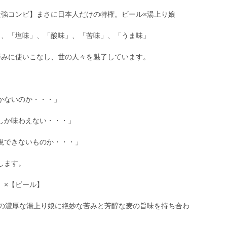
最強コンビ】まさに日本人だけの特権。ビール×湯上り娘
」、「塩味」、「酸味」、「苦味」、「うま味」
巧みに使いこなし、世の人々を魅了しています。
かないのか・・・」
しか味わえない・・・」
現できないものか・・・」
します。
】×【ビール】
えの濃厚な湯上り娘に絶妙な苦みと芳醇な麦の旨味を持ち合わ