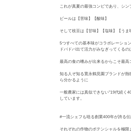
これが真夏の最強コンビであり、シン
ビールは【苦味】【酸味】
そして枝豆は【甘味】【塩味】【うま
5つすべての基本味がコラボレーショ
ドバドバ出て活力がみなぎってくるの
最高の食の嗜みが出来るからこそ最高
知る人ぞ知る寛永鶴見園ブランドが熱
ら分かるように
一般農家には真似できない"19代続く4
しています。
#一流シェフも唸る創業400年が誇る
それぞれの作物のポテンシャルを極限