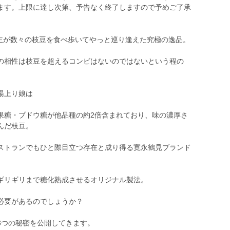
ます。上限に達し次第、予告なく終了しますので予めご了承
園主が数々の枝豆を食べ歩いてやっと巡り逢えた究極の逸品。
の相性は枝豆を超えるコンビはないのではないという程の
湯上り娘は
果糖・ブドウ糖が他品種の約2倍含まれており、味の濃厚さ
んだ枝豆。
ストランでもひと際目立つ存在と成り得る寛永鶴見ブランド
ギリギリまで糖化熟成させるオリジナル製法。
必要があるのでしょうか？
3つの秘密を公開してきます。