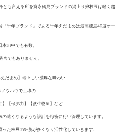
高峰とも言える所を寛永鶴見ブランドの湯上り娘枝豆は軽く超
号『千年ブランド』である千年えだまめは最高糖度40度オー
日本の中でも有数。
も過言でもありません。
厚えだまめ】瑞々しい濃厚な味わい
のノウハウで土壌の
性】【保肥力】【微生物量】など
気の遠くなるような設計を緻密に行い管理しています。
育った枝豆の細胞が多くなり活性化していきます。