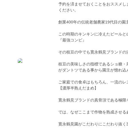
予約を済ませておくことをおススメし
ください。
創業400年の伝統老舗農家19代目の
この時期のキンキンに冷えたビールと
『最強コンビ』
その枝豆の中でも寛永鶴見ブランドの
枝豆の美味しさの指標であるショ糖・
がダントツである事から園主が惚れ込
ご家庭での食卓はもちろん、一流のレ
【濃厚半熟えだまめ】
寛永鶴見ブランドの真骨頂である極限
では、なぜここまで作物を熟成させる
寛永鶴見園がこだわりにこだわり抜く