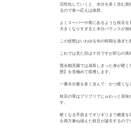
活性化していくと、水分を多く含む面
るので食べ応えは抜群。
よくスーパーや巷にあるような枝豆を
大きくなりすぎると水分バランスが崩
この状態はいわゆる旬の時期を過ぎた
これでは見た目は十分ですが肝心の美
寛永鶴見園では成長しきった身が硬く
態】を見極めて収穫します。
一番水分量を多く含んで、かつ硬くな
枝豆の実はプリプリでじゅわっと旨味
す。
硬くなる手前までギリギリまで糖度を
を両方兼ね揃えた枝豆が誕生するので