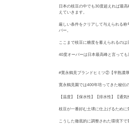
日本の枝豆の中でも30度超えれば最
えていきます。
厳しい条件をクリアして与えられる称
バー。
ここまで枝豆に糖度を蓄えられるのは
40度オーバーは日本最高峰と言って
#寛永鶴見ブランドヒミツ②【半熟濃
寛永鶴見園では400年培ってきた秘伝
【温度】【保水性】【排水性】【通気
枝豆が一番好む土壌に仕上げるために
こうした徹底的に調整された環境下で