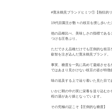
#寛永鶴見ブランドヒミツ①【熱狂的
19代目園主が数々の枝豆を捜し歩い
他の品種比べ、美味しさの指標である
つける圧巻ぶり。
ただでさえ品種だけでも圧倒的な枝豆
叡智を注ぎ込んだ寛永鶴見ブランド。
事実、糖度を一気に高めて凝縮させる
ではあまり見かけない枝豆の姿が特徴
味の追及する上で辿り着いた見た目で
いかに鞘の中の実に栄養を送り込むか
程の湯があり娘となっています。
その究極の証こそ【圧倒的な糖度】