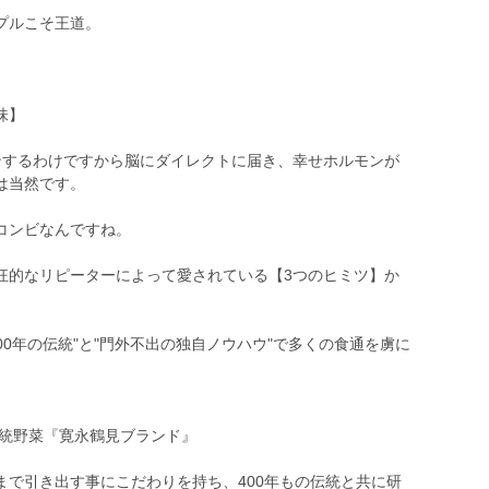
プルこそ王道。
味】
ンするわけですから脳にダイレクトに届き、幸せホルモンが
は当然です。
コンビなんですね。
狂的なリピーターによって愛されている【3つのヒミツ】か
00年の伝統"と"門外不出の独自ノウハウ"で多くの食通を虜に
伝統野菜『寛永鶴見ブランド』
まで引き出す事にこだわりを持ち、400年もの伝統と共に研