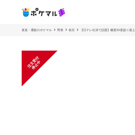
産直・通販のポケマル
野菜
枝豆
【日テレ出演で話題】糖度30度超☆湯上
注
文
受
付
停
止
中