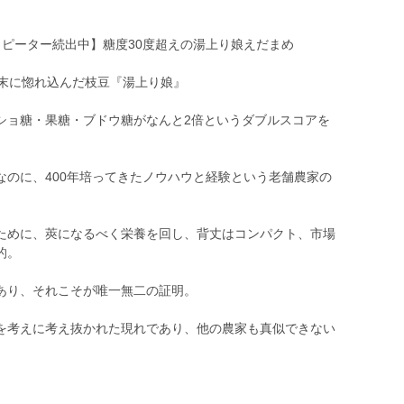
リピーター続出中】糖度30度超えの湯上り娘えだまめ
た末に惚れ込んだ枝豆『湯上り娘』
ショ糖・果糖・ブドウ糖がなんと2倍というダブルスコアを
なのに、400年培ってきたノウハウと経験という老舗農家の
ために、莢になるべく栄養を回し、背丈はコンパクト、市場
的。
あり、それこそが唯一無二の証明。
を考えに考え抜かれた現れであり、他の農家も真似できない