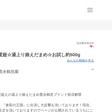
注文受付停止中
1
度超☆湯上り娘えだまめ☆お試し約500g
みんなの投稿を見る
】寛永鶴見園
0度超えの湯上り娘えだまめ寛永鶴見ブランド枝豆解禁
』『食彩の王国』に出演し大反響を頂いております！現在、
注文を頂いておりますのでページが公開されているうちにご