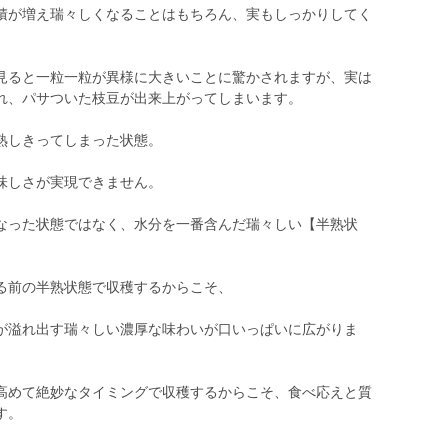
積が増え瑞々しくなることはもちろん、実もしっかりしてく
見ると一粒一粒が異様に大きいことに驚かされますが、実は
れ、パサついた枝豆が出来上がってしまいます。
熟しきってしまった状態。
味しさが実現できません。
なった状態ではなく、水分を一番含んだ瑞々しい【半熟状
る前の半熟状態で収穫するからこそ、
が溢れ出す瑞々しい濃厚な味わいが口いっぱいに広がりま
高めて絶妙なタイミングで収穫するからこそ、食べ応えと質
す。