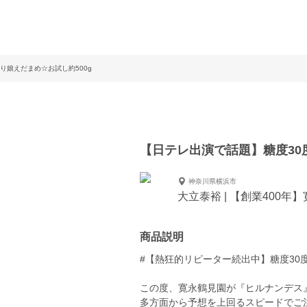
り娘えだまめ☆お試し約500g
【日テレ出演で話題】糖度30
神奈川県横浜市
大立泰裕 | 【創業400年
商品説明
#【熱狂的リピーター続出中】糖度3
この度、寛永鶴見園が『ヒルナンデス
多方面から予想を上回るスピードでご