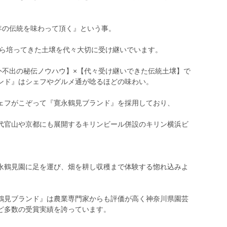
年の伝統を味わって頂く』という事。
から培ってきた土壌を代々大切に受け継いでいます。
外不出の秘伝ノウハウ】×【代々受け継いできた伝統土壌】で
ンド』はシェフやグルメ通が唸るほどの味わい。
ェフがこぞって『寛永鶴見ブランド』を採用しており、
代官山や京都にも展開するキリンビール併設のキリン横浜ビ
永鶴見園に足を運び、畑を耕し収穫まで体験する惚れ込みよ
鶴見ブランド』は農業専門家からも評価が高く神奈川県園芸
ど多数の受賞実績を誇っています。