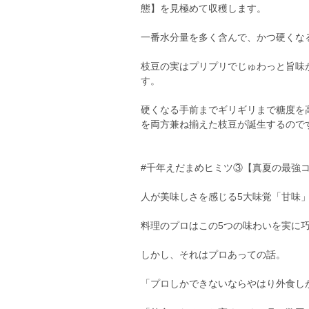
態】を見極めて収穫します。
一番水分量を多く含んで、かつ硬くな
枝豆の実はプリプリでじゅわっと旨味
す。
硬くなる手前までギリギリまで糖度を
を両方兼ね揃えた枝豆が誕生するので
#千年えだまめヒミツ③【真夏の最強
人が美味しさを感じる5大味覚「甘味
料理のプロはこの5つの味わいを実に
しかし、それはプロあっての話。
「プロしかできないならやはり外食し