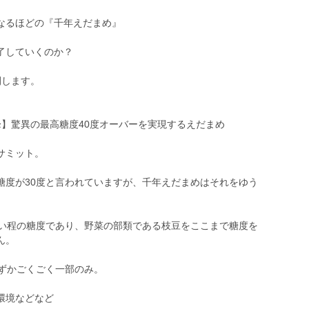
なるほどの『千年えだまめ』
了していくのか？
開します。
峰】驚異の最高糖度40度オーバーを実現するえだまめ
サミット。
糖度が30度と言われていますが、千年えだまめはそれをゆう
ない程の糖度であり、野菜の部類である枝豆をここまで糖度を
ん。
わずかごくごく一部のみ。
環境などなど