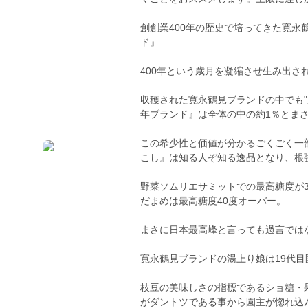
創創業400年の歴史で培ってきた寛
ド』
400年という歳月を凝縮させ生み出さ
収穫された寛永鶴見ブランドの中でも"
年ブランド』は全体の中の約1％とま
この希少性と価値が分かるごくごく一
こし』は知る人ぞ知る逸品となり、根
野菜ソムリエサミットでの最高糖度が
だまめは最高糖度40度オーバー。
まさに日本最高峰と言っても過言では
寛永鶴見ブランドの湯上り娘は19代
枝豆の美味しさの指標であるショ糖・
がダントツである事から園主が惚れ込