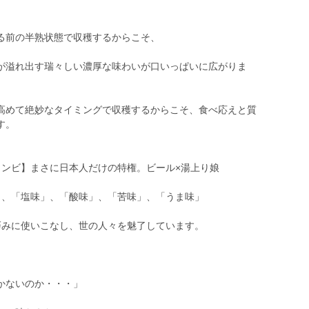
る前の半熟状態で収穫するからこそ、
が溢れ出す瑞々しい濃厚な味わいが口いっぱいに広がりま
高めて絶妙なタイミングで収穫するからこそ、食べ応えと質
す。
コンビ】まさに日本人だけの特権。ビール×湯上り娘
」、「塩味」、「酸味」、「苦味」、「うま味」
巧みに使いこなし、世の人々を魅了しています。
かないのか・・・」