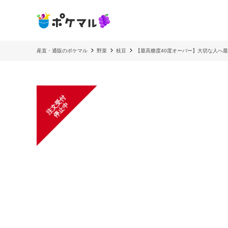
産直・通販のポケマル
野菜
枝豆
【最高糖度40度オーバー】大切な人へ最
注
文
受
付
停
止
中