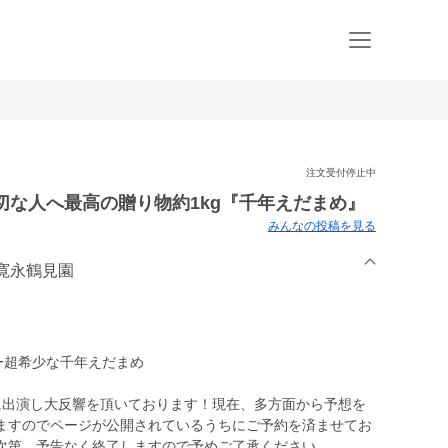
注文受付停止中
切な人へ最高の贈り物約1kg『千年えだまめ』
みんなの投稿を見る
】寛永鶴見園
ー超希少な千年えだまめ
yに出演し大反響を頂いております！現在、多方面から予想を
ますのでページが公開されているうちにご予約を済ませてお
次第、予告なく終了しますので予めご了承ください。