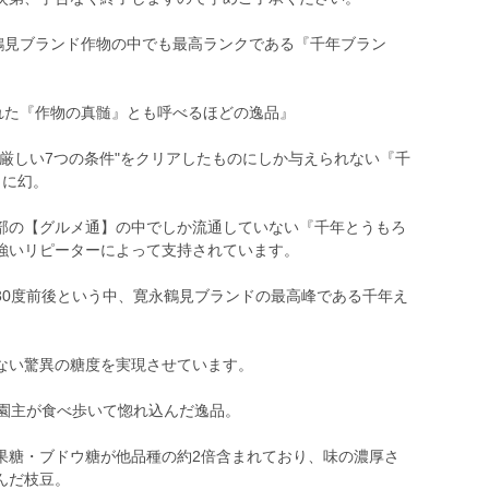
永鶴見ブランド作物の中でも最高ランクである『千年ブラン
れた『作物の真髄』とも呼べるほどの逸品』
厳しい7つの条件"をクリアしたものにしか与えられない『千
さに幻。
部の【グルメ通】の中でしか流通していない『千年とうもろ
強いリピーターによって支持されています。
30度前後という中、寛永鶴見ブランドの最高峰である千年え
ない驚異の糖度を実現させています。
目園主が食べ歩いて惚れ込んだ逸品。
果糖・ブドウ糖が他品種の約2倍含まれており、味の濃厚さ
んだ枝豆。