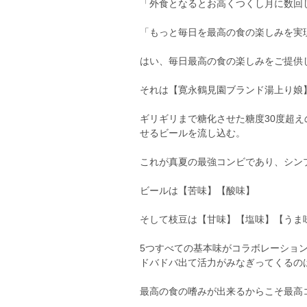
「外食となるとお高くつくし月に数回
「もっと毎日を最高の食の楽しみを実
はい、毎日最高の食の楽しみをご提供
それは【寛永鶴見園ブランド湯上り娘
ギリギリまで糖化させた糖度30度超
せるビールを流し込む。
これが真夏の最強コンビであり、シン
ビールは【苦味】【酸味】
そして枝豆は【甘味】【塩味】【うま
5つすべての基本味がコラボレーショ
ドバドバ出て活力がみなぎってくるの
最高の食の嗜みが出来るからこそ最高