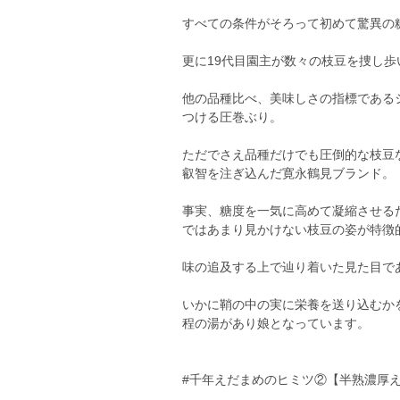
すべての条件がそろって初めて驚異の
更に19代目園主が数々の枝豆を捜し
他の品種比べ、美味しさの指標である
つける圧巻ぶり。
ただでさえ品種だけでも圧倒的な枝豆
叡智を注ぎ込んだ寛永鶴見ブランド。
事実、糖度を一気に高めて凝縮させる
ではあまり見かけない枝豆の姿が特徴
味の追及する上で辿り着いた見た目で
いかに鞘の中の実に栄養を送り込むか
程の湯があり娘となっています。
#千年えだまめのヒミツ②【半熟濃厚