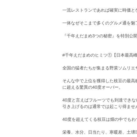
一流レストランであれば確実に時価と
一体なぜそこまで多くのグルメ通を魅
『千年えだまめ3つの秘密』を特別公
#千年えだまめのヒミツ①【日本最高
全国の猛者たちが集まる野菜ソムリエ
そんな中で上位を獲得した枝豆の最高
に超える驚異の40度オーバー。
40度と言えばフルーツでも到達でき
引き上げるのは通常では起こり得ませ
40度を超えてくる枝豆は畑の中でも
栄養、水分、日当たり、寒暖差、土壌