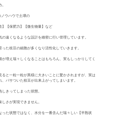
め。
のノウハウで土壌の
性】【保肥力】【微生物量】など
気の遠くなるような設計を緻密に行い管理しています。
育った枝豆の細胞が多くなり活性化していきます。
積が増え瑞々しくなることはもちろん、実もしっかりしてく
見ると一粒一粒が異様に大きいことに驚かされますが、実は
れ、パサついた枝豆が出来上がってしまいます。
熟しきってしまった状態。
味しさが実現できません。
なった状態ではなく、水分を一番含んだ瑞々しい【半熟状