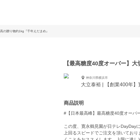
高の贈り物約1kg『千年えだまめ』
【最高糖度40度オーバー】大
神奈川県横浜市
大立泰裕 | 【創業400年
商品説明
#【日本最高峰】最高糖度40度オーバ
この度、寛永鶴見園が日テレDayDa
上回るスピードでご注文を頂いており
くことをおススメします。上限に達し