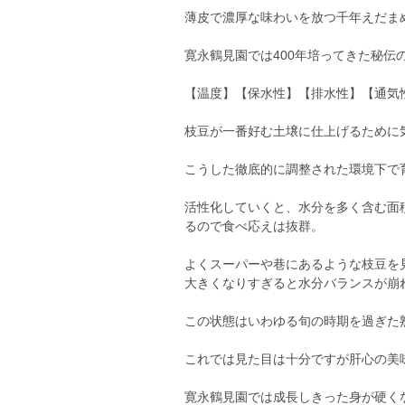
薄皮で濃厚な味わいを放つ千年えだま
寛永鶴見園では400年培ってきた秘伝
【温度】【保水性】【排水性】【通気
枝豆が一番好む土壌に仕上げるために
こうした徹底的に調整された環境下で
活性化していくと、水分を多く含む面
るので食べ応えは抜群。
よくスーパーや巷にあるような枝豆を
大きくなりすぎると水分バランスが崩
この状態はいわゆる旬の時期を過ぎた
これでは見た目は十分ですが肝心の美
寛永鶴見園では成長しきった身が硬く