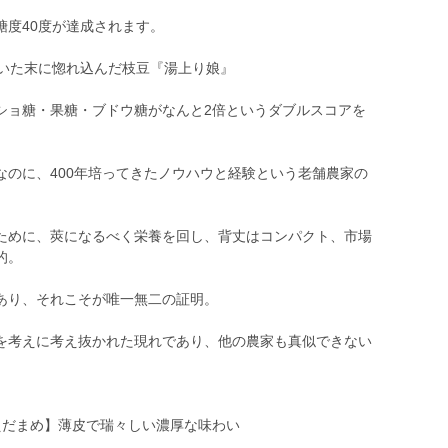
糖度40度が達成されます。
歩いた末に惚れ込んだ枝豆『湯上り娘』
ショ糖・果糖・ブドウ糖がなんと2倍というダブルスコアを
なのに、400年培ってきたノウハウと経験という老舗農家の
ために、莢になるべく栄養を回し、背丈はコンパクト、市場
的。
あり、それこそが唯一無二の証明。
を考えに考え抜かれた現れであり、他の農家も真似できない
えだまめ】薄皮で瑞々しい濃厚な味わい