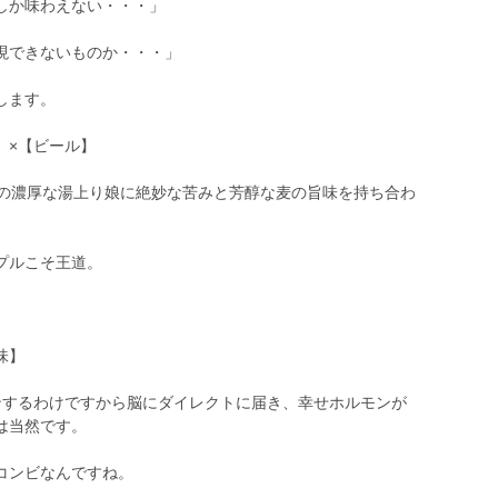
しか味わえない・・・」
現できないものか・・・」
します。
】×【ビール】
えの濃厚な湯上り娘に絶妙な苦みと芳醇な麦の旨味を持ち合わ
プルこそ王道。
味】
ンするわけですから脳にダイレクトに届き、幸せホルモンが
は当然です。
コンビなんですね。