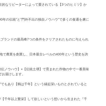
狂的なリピーターによって愛されている【3つのヒミツ】か
00年の伝統"と"門外不出の独自ノウハウ"で多くの食通を虜に
見ブランドの最高峰7つの条件をクリアされたものに与えられ
の地で農業を創業し、日本最古レベルの400年という歴史を誇
秘伝ノウハウ】×【伝統土壌】で育まれた作物の中で一番美味
でお届けします。
徴"でもあり【鶴は千年】という縁起深いものとされていると
園が【千年以上繁栄】して欲しいという想いから生まれた『千