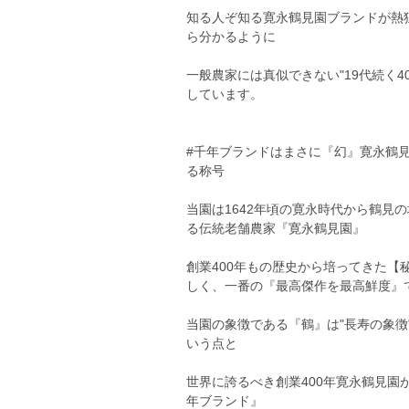
知る人ぞ知る寛永鶴見園ブランドが熱
ら分かるように
一般農家には真似できない"19代続く4
しています。
#千年ブランドはまさに『幻』寛永鶴
る称号
当園は1642年頃の寛永時代から鶴見
る伝統老舗農家『寛永鶴見園』
創業400年もの歴史から培ってきた【
しく、一番の『最高傑作を最高鮮度』
当園の象徴である『鶴』は"長寿の象
いう点と
世界に誇るべき創業400年寛永鶴見
年ブランド』