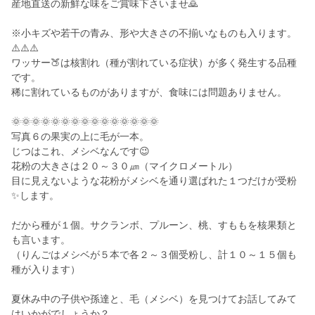
産地直送の新鮮な味をご賞味下さいませ🙇
※小キズや若干の青み、形や大きさの不揃いなものも入ります。
⚠️⚠️⚠️
ワッサー🍑は核割れ（種が割れている症状）が多く発生する品種
です。
稀に割れているものがありますが、食味には問題ありません。
🌞🌞🌞🌞🌞🌞🌞🌞🌞🌞🌞🌞🌞🌞🌞
写真６の果実の上に毛が一本。
じつはこれ、メシベなんです😉
花粉の大きさは２０～３０㎛（マイクロメートル）
目に見えないような花粉がメシベを通り選ばれた１つだけが受粉
✨します。
だから種が１個。サクランボ、プルーン、桃、すももを核果類と
も言います。
（りんごはメシベが５本で各２～３個受粉し、計１０～１５個も
種が入ります）
夏休み中の子供や孫達と、毛（メシベ）を見つけてお話してみて
はいかがでしょうか？