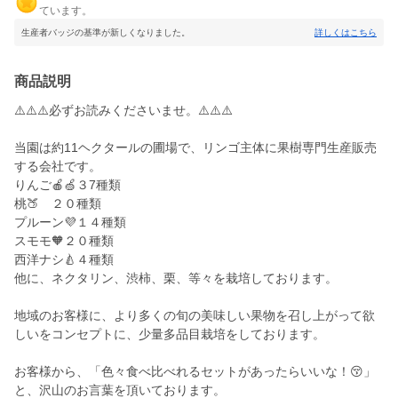
ています。
生産者バッジの基準が新しくなりました。
詳しくはこちら
商品説明
⚠️⚠️⚠️必ずお読みくださいませ。⚠️⚠️⚠️
当園は約11ヘクタールの圃場で、リンゴ主体に果樹専門生産販売
する会社です。
りんご🍎🍏３7種類
桃🍑 ２０種類
プルーン💜１４種類
スモモ🧡２０種類
西洋ナシ🍐４種類
他に、ネクタリン、渋柿、栗、等々を栽培しております。
地域のお客様に、より多くの旬の美味しい果物を召し上がって欲
しいをコンセプトに、少量多品目栽培をしております。
お客様から、「色々食べ比べれるセットがあったらいいな！😚」
と、沢山のお言葉を頂いております。