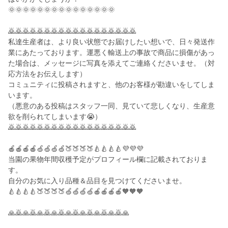
🌞🌞🌞🌞🌞🌞🌞🌞🌞🌞🌞🌞🌞🌞🌞
🙇🙇🙇🙇🙇🙇🙇🙇🙇🙇🙇🙇🙇🙇🙇🙇🙇🙇
私達生産者は、より良い状態でお届けしたい想いで、日々発送作
業にあたっております。運悪く輸送上の事故で商品に損傷があっ
た場合は、メッセージに写真を添えてご連絡くださいませ。（対
応方法をお伝えします）
コミュニティに投稿されますと、他のお客様が勘違いをしてしま
います。
（悪意のある投稿はスタッフ一同、見ていて悲しくなり、生産意
欲を削られてしまいます😭）
🙇🙇🙇🙇🙇🙇🙇🙇🙇🙇🙇🙇🙇🙇🙇🙇🙇🙇
🍎🍎🍎🍎🍏🍏🍏🍏🍑🍑🍑🍑🍐🍐🍐🍐💜💜💜
当園の果物年間収穫予定がプロフィール欄に記載されておりま
す。
自分のお気に入り品種＆品目を見つけてくださいませ。
🍐🍐🍐🍐🍑🍑🍑🍑🍏🍏🍏🍏🍎🍎🍎🍎🧡🧡🧡