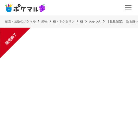
産直・通販のポケマル
果物
桃・ネクタリン
桃
あかつき
【数量限定】 新食感✨
販売終了