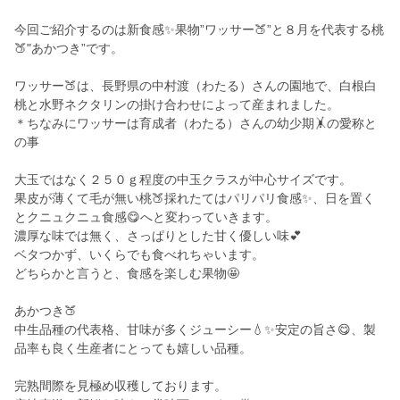
今回ご紹介するのは新食感✨果物”ワッサー🍑”と８月を代表する桃
🍑"あかつき”です。
ワッサー🍑は、長野県の中村渡（わたる）さんの園地で、白根白
桃と水野ネクタリンの掛け合わせによって産まれました。
＊ちなみにワッサーは育成者（わたる）さんの幼少期🤸の愛称と
の事
大玉ではなく２５０ｇ程度の中玉クラスが中心サイズです。
果皮が薄くて毛が無い桃🍑採れたてはパリパリ食感✨、日を置く
とクニュクニュ食感😋へと変わっていきます。
濃厚な味では無く、さっぱりとした甘く優しい味💕
ベタつかず、いくらでも食べれちゃいます。
どちらかと言うと、食感を楽しむ果物🤩
あかつき🍑
中生品種の代表格、甘味が多くジューシー💧✨安定の旨さ😋、製
品率も良く生産者にとっても嬉しい品種。
完熟間際を見極め収穫しております。