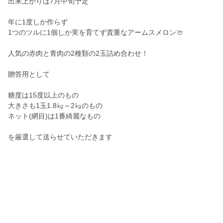
出来上がりは7月中旬予定
年に1度しか作らず
1つのツルに1個しか実を育てず貴重なアームスメロン🍈
人気の赤肉と青肉の2種類の2玉詰め合わせ！
贈答用として
糖度は15度以上のもの
大きさも1玉1.8㎏～2㎏のもの
ネット(網目)は1番綺麗なもの
を厳選して送らせていただきます