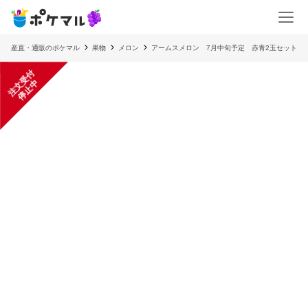
産直・通販のポケマル
果物
メロン
アームスメロン 7月中旬予定 赤青2玉セット
注
文
受
付
停
止
中