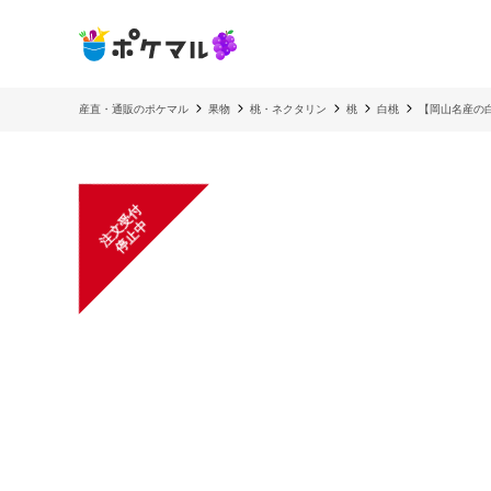
産直・通販のポケマル
果物
桃・ネクタリン
桃
白桃
【岡山名産の白
注
文
受
付
停
止
中