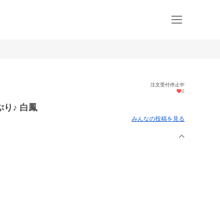
注文受付停止中
2
り♪ 白鳳
みんなの投稿を見る
。