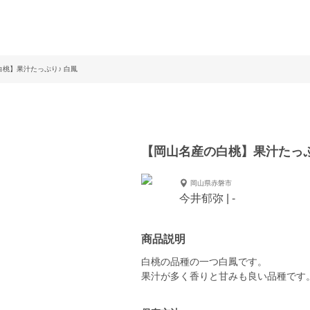
桃】果汁たっぷり♪ 白鳳
【岡山名産の白桃】果汁たっぷ
岡山県赤磐市
今井郁弥 | -
商品説明
白桃の品種の一つ白鳳です。
果汁が多く香りと甘みも良い品種です