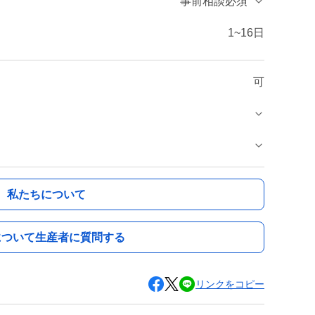
事前相談必須
1~16日
可
私たちについて
について生産者に質問する
リンクをコピー