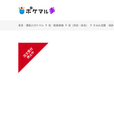
産直・通販のポケマル
花・観葉植物
花（切花・鉢花）
すみれ花園 花鉢
注
文
受
付
停
止
中