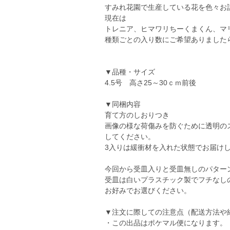
すみれ花園で生産している花を色々お
現在は
トレニア、ヒマワリちーくまくん、マ
種類ごとの入り数にご希望ありました
▼品種・サイズ
4.5号 高さ25～30ｃｍ前後
▼同梱内容
育て方のしおりつき
画像の様な荷傷みを防ぐために透明の
してください。
3入りは緩衝材を入れた状態でお届け
今回から受皿入りと受皿無しのパター
受皿は白いプラスチック製でフチなし
お好みでお選びください。
▼注文に際しての注意点（配送方法や
・この出品はポケマル便になります。