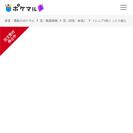
産直・通販のポケマル
花・観葉植物
花（切花・鉢花）
トレニア3色ミックス植え
注
文
受
付
停
止
中