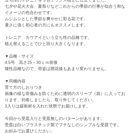
立ち性のトレニアを３色ミックス植えに仕立てました。
七夕や花火大会、夏祭りなどこれからの季節の行事が似合う和な
イメージの色合わせです。
ムシムシとした季節を爽やかに彩る花です。
暑さに強く初心者の方にもオススメします。
トレニア カウアイという立ち性の品種です。
植え替えることでひと回り大きくなります。
▼品種・サイズ
4.5号 高さ25～30ｃｍ前後
矮性品種なので、荷姿は開花後もあまり変わりません。
▼同梱内容
育て方のしおりつき
画像の様な荷傷みを防ぐために透明のスリーブ（袋）に入ってお
ります。到着しましたら、取り外してください。
3入りは緩衝材を入れた状態でお届けします。
今回から受皿入りと受皿無しのパターンがあります。
受皿は白いプラスチック製でフチなしのシンプルな受皿です。
お好みでお選びください。