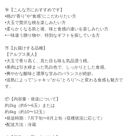
🎯【こんな方におすすめです】
•桃の“香り”や“食感”にこだわりたい方
•大玉で贅沢な桃を楽しみたい方
•柔らかくなる前と後、味と食感の違いを楽しみたい方
•一味違う贈り物や、特別なギフトを探している方
🍑【お届けする品種】
【アルプス美人】
•大玉で香り高く、見た目も味も気品漂う桃。
•果肉は引き締まった乳白色で、しっかりとした食感。
•爽やかな酸味と濃厚な甘みのバランスが絶妙。
•追熟によって“シャキッ”から“とろり”へと変わる食感も魅力で
す。
📦【内容量・発送について】
約2kg（約5〜6玉）または
約4kg（約10〜12玉）
•発送時期：7月下旬〜8月上旬（収穫状況に応じて）
•配送方法：冷蔵