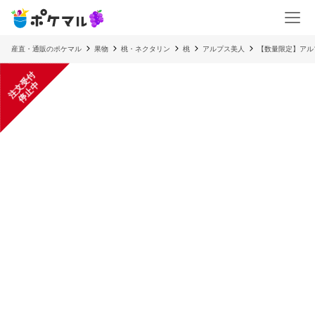
産直・通販のポケマル
果物
桃・ネクタリン
桃
アルプス美人
【数量限定】アル
注
文
受
付
停
止
中