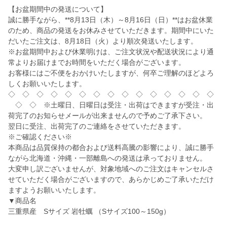
【お盆期間中の発送について】
誠に勝手ながら、**8月13日（木）～8月16日（日）**はお盆休業
のため、商品の発送をお休みさせていただきます。期間中にいた
だいたご注文は、8月18日（火）より順次発送いたします。
※お盆期間中および休業明けは、ご注文状況や配送状況により通
常よりお届けまでお時間をいただく場合がございます。
お客様にはご不便をおかけいたしますが、何卒ご理解のほどよろ
しくお願いいたします。
◇ ◇ ◇ ◇ ◇ ◇ ◇ ◇ ◇ ◇ ◇ ◇ ◇ ◇ ◇
◇ ◇ ※土曜日、日曜日は受注・出荷はできますが受注・出
荷完了のお知らせメールが出来ませんので予めご了承下さい。
翌日に受注、出荷完了のご連絡をさせていただきます。
※ご確認ください※
本商品は品質保持の都合および送料高騰の影響により、誠に勝手
ながら北海道・沖縄・一部離島への発送は承っておりません。
大変申し訳ございませんが、対象地域へのご注文はキャンセルさ
せていただく場合がございますので、あらかじめご了承いただけ
ますようお願いいたします。
▼商品名
三重県産 Sサイズ 岩牡蠣 （Sサイズ100～150g）