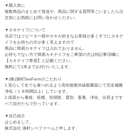
▼購入前に
複数商品のまとめて発送や、商品に関する質問等ごいましたら注
文前にお気軽にお問い合わせください。
▼カキナイフについて
当店ではリピーター様やカキが好きなお客様が多くすでにカキナ
イフをお持ちの方が多く見えますので
商品に簡易カキナイフは入れておりません。
お持ちでない方で簡易カキナイフをご希望の方は特記事項欄に
【カキナイフ希望】と記載ください。
無料にて1本までお付けいたします。
▼(株)浦村SeaFarmのこだわり
1.安心して生でも食べれるよう高性能紫外線殺菌器にて完全滅菌
浄化（１８時間以上）しています。
2.採苗から養殖、収穫、殻掃除、選別、畜養、浄化、出荷まです
べて自分たちで行っています。
▼自己紹介
はじめまして。
株式会社 浦村シーファームと申します。