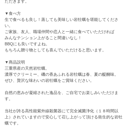
ただきます。
▼食べ方
生で食べるも良し！蒸しても美味しい岩牡蠣を堪能してくださ
い。
ご家族、友人、職場仲間や恋人と一緒に食べていただければ
みんなテンション上がること間違いなし！
BBQにも良いですよね。
もちろん贈り物としても喜んでいただけると思います。
▼商品説明
三重県産の天然岩牡蠣。
濃厚でクリーミー、磯の香あふれる岩牡蠣は春、夏の醍醐味。
ぜひ、贅沢な味わいの岩牡蠣をご賞味ください。
自然の恵みが凝縮された逸品を、ご自宅でお楽しみいただけま
す。
当社が誇る高性能紫外線殺菌器にて完全滅菌浄化（１８時間以
上）されていますので安心して召し上がって頂ける衛生的な岩牡
蠣です。