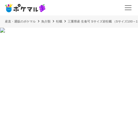
産直・通販のポケマル
魚介類
牡蠣
三重県産 生食可 Sサイズ岩牡蠣 （Sサイズ100～1