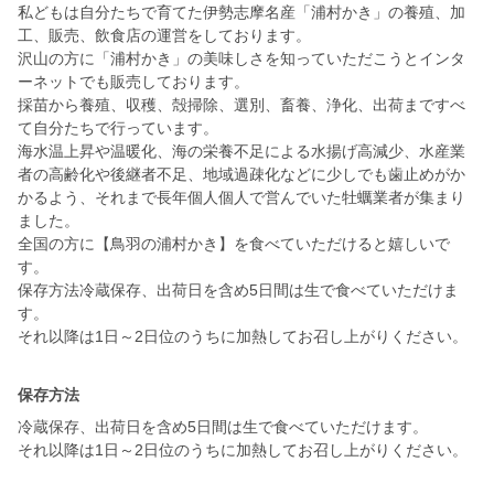
私どもは自分たちで育てた伊勢志摩名産「浦村かき」の養殖、加
工、販売、飲食店の運営をしております。
沢山の方に「浦村かき」の美味しさを知っていただこうとインタ
ーネットでも販売しております。
採苗から養殖、収穫、殻掃除、選別、畜養、浄化、出荷まですべ
て自分たちで行っています。
海水温上昇や温暖化、海の栄養不足による水揚げ高減少、水産業
者の高齢化や後継者不足、地域過疎化などに少しでも歯止めがか
かるよう、それまで長年個人個人で営んでいた牡蠣業者が集まり
ました。
全国の方に【鳥羽の浦村かき】を食べていただけると嬉しいで
す。
保存方法冷蔵保存、出荷日を含め5日間は生で食べていただけま
す。
それ以降は1日～2日位のうちに加熱してお召し上がりください。
保存方法
冷蔵保存、出荷日を含め5日間は生で食べていただけます。
それ以降は1日～2日位のうちに加熱してお召し上がりください。