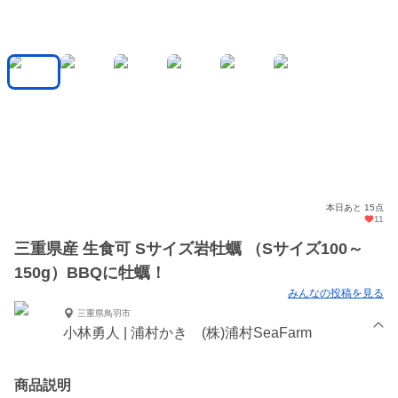
本日あと 15点
11
三重県産 生食可 Sサイズ岩牡蠣 （Sサイズ100～
150g）BBQに牡蠣！
みんなの投稿を見る
三重県鳥羽市
小林勇人 | 浦村かき (株)浦村SeaFarm
商品説明