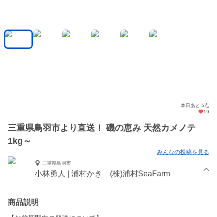
本日あと 5点
19
三重県鳥羽市より直送！ 磯の恵み 天然カメノテ
1kg～
みんなの投稿を見る
三重県鳥羽市
小林勇人 | 浦村かき (株)浦村SeaFarm
商品説明