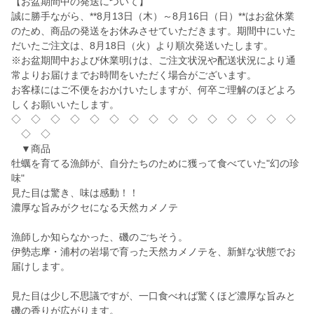
【お盆期間中の発送について】
誠に勝手ながら、**8月13日（木）～8月16日（日）**はお盆休業
のため、商品の発送をお休みさせていただきます。期間中にいた
だいたご注文は、8月18日（火）より順次発送いたします。
※お盆期間中および休業明けは、ご注文状況や配送状況により通
常よりお届けまでお時間をいただく場合がございます。
お客様にはご不便をおかけいたしますが、何卒ご理解のほどよろ
しくお願いいたします。
◇ ◇ ◇ ◇ ◇ ◇ ◇ ◇ ◇ ◇ ◇ ◇ ◇ ◇ ◇
◇ ◇
▼商品
牡蠣を育てる漁師が、自分たちのために獲って食べていた"幻の珍
味"
見た目は驚き、味は感動！！
濃厚な旨みがクセになる天然カメノテ
漁師しか知らなかった、磯のごちそう。
伊勢志摩・浦村の岩場で育った天然カメノテを、新鮮な状態でお
届けします。
見た目は少し不思議ですが、一口食べれば驚くほど濃厚な旨みと
磯の香りが広がります。