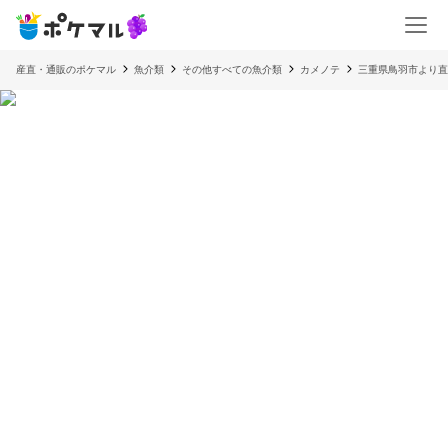
産直・通販のポケマル
魚介類
その他すべての魚介類
カメノテ
三重県鳥羽市より直送