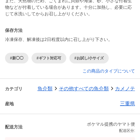
また、天然物のため、ごくまれに貝類や海藻、砂、小さな付着生
物などが付着している場合があります。十分に加熱し、必要に応
じて水洗いしてからお召し上がりください。
保存方法
冷凍保存、解凍後は2日程度以内に召し上がり下さい。
#新◯◯
#ギフト対応可
#お試し/小サイズ
この商品のタイプについて
魚介類
その他すべての魚介類
カメノテ
カテゴリ
三重県
産地
ポケマル提携のヤマト便
配送方法
配送区分: