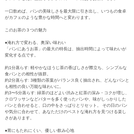
一口飲めば、パンの美味しさを最大限に引き出し、いつもの食卓
がカフェのような豊かな時間へと変わります。
このお茶の３つの魅力
●淹れ方で変わる、奥深い味わい
「パンにあうお茶」の最大の特長は、抽出時間によって味わいが
変化する点です。
約1分蒸らす: 軽やかなほうじ茶の香ばしさが際立ち、シンプルな
食パンとの相性が抜群。
約2分蒸らす: 3種類の茶葉がバランス良く抽出され、どんなパンと
も相性の良い万能な味わいに。
約3〜5分蒸らす: 緑茶のほどよい渋みと紅茶の深み・コクが増し、
クロワッサンなどバターを多く使ったパンや、味がしっかりした
パンと合わせると、口の中をさっぱりとリセット。 その日のパン
や気分に合わせて、あなただけのベストな淹れ方を見つける楽し
さがあります。
●胃にもたれにくい、優しい飲み心地