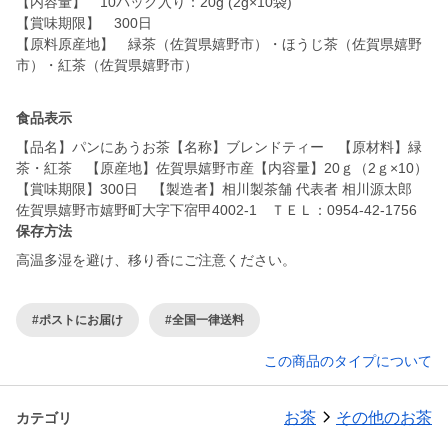
【内容量】 10パック入り：20g (2g×10袋)
【賞味期限】 300日
【原料原産地】 緑茶（佐賀県嬉野市）・ほうじ茶（佐賀県嬉野
市）・紅茶（佐賀県嬉野市）
食品表示
【品名】パンにあうお茶【名称】ブレンドティー 【原材料】緑
茶・紅茶 【原産地】佐賀県嬉野市産【内容量】20ｇ（2ｇ×10）
【賞味期限】300日 【製造者】相川製茶舗 代表者 相川源太郎
佐賀県嬉野市嬉野町大字下宿甲4002-1 ＴＥＬ：0954-42-1756
保存方法
高温多湿を避け、移り香にご注意ください。
#ポストにお届け
#全国一律送料
この商品のタイプについて
お茶
その他のお茶
カテゴリ