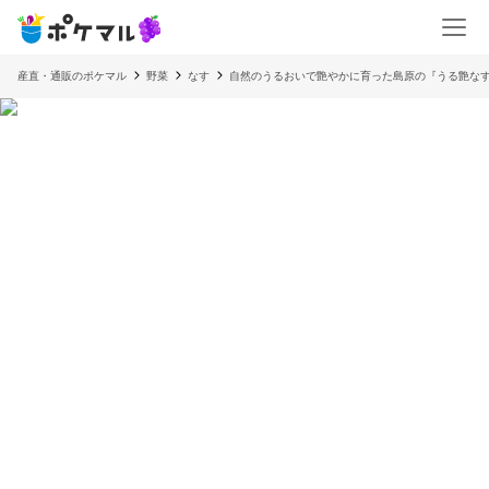
産直・通販のポケマル
野菜
なす
自然のうるおいで艶やかに育った島原の『うる艶な