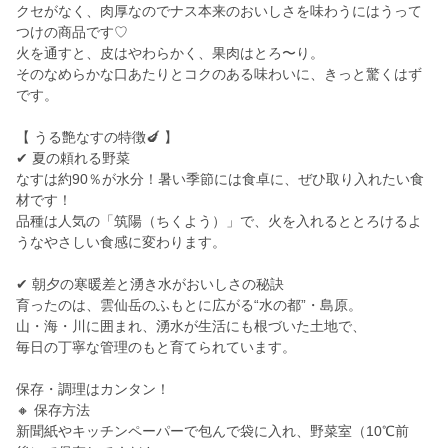
クセがなく、肉厚なのでナス本来のおいしさを味わうにはうって
つけの商品です♡
火を通すと、皮はやわらかく、果肉はとろ〜り。
そのなめらかな口あたりとコクのある味わいに、きっと驚くはず
です。
【 うる艶なすの特徴🍆 】
✔ 夏の頼れる野菜
なすは約90％が水分！暑い季節には食卓に、ぜひ取り入れたい食
材です！
品種は人気の「筑陽（ちくよう）」で、火を入れるととろけるよ
うなやさしい食感に変わります。
✔ 朝夕の寒暖差と湧き水がおいしさの秘訣
育ったのは、雲仙岳のふもとに広がる“水の都”・島原。
山・海・川に囲まれ、湧水が生活にも根づいた土地で、
毎日の丁寧な管理のもと育てられています。
保存・調理はカンタン！
🔸 保存方法
新聞紙やキッチンペーパーで包んで袋に入れ、野菜室（10℃前