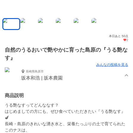
本日あと 50点
2
自然のうるおいで艶やかに育った島原の『うる艶な
す』
みんなの投稿を見る
長崎県島原市
坂本和浩 | 坂本農園
商品説明
うる艶なすってどんななす？
はじめましての方にも、ぜひ食べていただきたい『うる艶なす』
🍆
長崎・島原のきれいな湧き水と、栄養たっぷりの土で育てられた
このナスは、