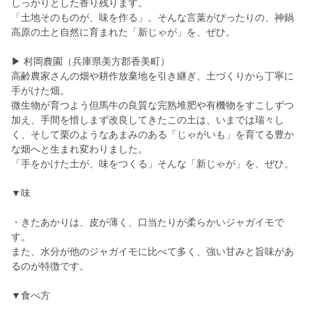
しっかりとした香り残ります。
「土地そのものが、味を作る」。そんな言葉がぴったりの、神鍋
高原の土と自然に育まれた「新じゃが」を、ぜひ。
▶ 村岡農園（兵庫県美方郡香美町）
高齢農家さんの畑や耕作放棄地を引き継ぎ、土づくりから丁寧に
手がけた畑。
微生物が育つよう但馬牛の良質な完熟堆肥や有機物をすこしずつ
加え、手間を惜しまず改良してきたこの土は、いまでは瑞々し
く、そして栗のようなあまみのある「じゃがいも」を育てる豊か
な畑へと生まれ変わりました。
「手をかけた土が、味をつくる」そんな「新じゃが」を、ぜひ。
▼味
・きたあかりは、皮が薄く、口当たりが柔らかいジャガイモで
す。
また、水分が他のジャガイモに比べて多く、強い甘みと旨味があ
るのが特徴です。
▼食べ方