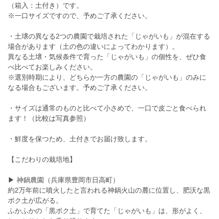
（箱入：土付き）です。
※一口サイズですので、予めご了承ください。
・土壌の異なる2つの農園で栽培された「じゃがいも」が混在する
場合があります（土の色の違いによってわかります）。
異なる土壌・気候条件で育った「じゃがいも」の個性を、ぜひ食
べ比べてお楽しみください。
※選別時期により、どちらか一方の農園の「じゃがいも」のみに
なる場合もございます。予めご了承ください。
・サイズは通常のものと比べて小さめで、一口で皮ごと食べられ
ます！（比較は写真参照）
・鮮度を保つため、土付きでお届け致します。
【こだわりの栽培地】
▶ 神鍋農園（兵庫県豊岡市日高町）
約2万年前に噴火したと言われる神鍋火山の麓に位置し、肥沃な黒
ボク土が広がる。
ふかふかの「黒ボク土」で育てた「じゃがいも」は、形がよく、