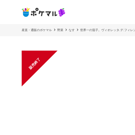
産直・通販のポケマル
野菜
なす
世界一の茄子。ヴィオレッタ.デ.フィレ
販売終了