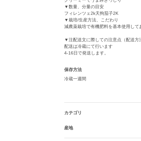
クリーミーでうまみぎっしり
▼数量、分量の目安
フィレンツェ2k天狗茄子2K
▼栽培/生産方法、こだわり
減農薬栽培で有機肥料を基本使用して
▼注配送文に際しての注意点（配送方
配送は冷蔵にて行います
4-16日で発送します。
保存方法
冷蔵一週間
カテゴリ
産地