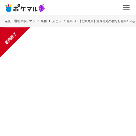
産直・通販のポケマル
果物
ぶどう
巨峰
【ご家庭用】濃厚完熟の種なし巨峰1.2k
販売終了