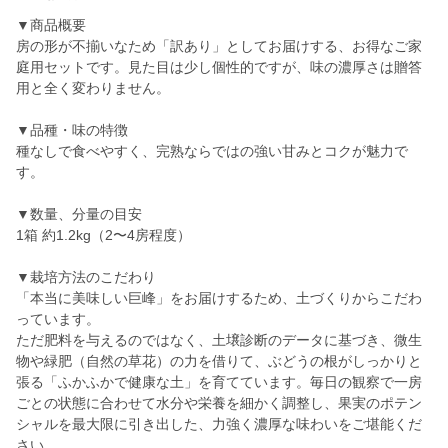
▼商品概要
房の形が不揃いなため「訳あり」としてお届けする、お得なご家
庭用セットです。見た目は少し個性的ですが、味の濃厚さは贈答
用と全く変わりません。
▼品種・味の特徴
種なしで食べやすく、完熟ならではの強い甘みとコクが魅力で
す。
▼数量、分量の目安
1箱 約1.2kg（2〜4房程度）
▼栽培方法のこだわり
「本当に美味しい巨峰」をお届けするため、土づくりからこだわ
っています。
ただ肥料を与えるのではなく、土壌診断のデータに基づき、微生
物や緑肥（自然の草花）の力を借りて、ぶどうの根がしっかりと
張る「ふかふかで健康な土」を育てています。毎日の観察で一房
ごとの状態に合わせて水分や栄養を細かく調整し、果実のポテン
シャルを最大限に引き出した、力強く濃厚な味わいをご堪能くだ
さい。