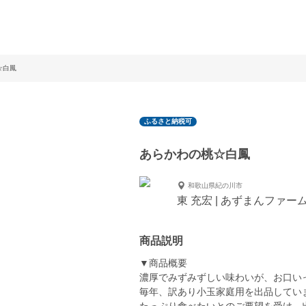
☆白鳳
ふるさと納税可
あらかわの桃☆白鳳
和歌山県紀の川市
東 充宏 | あずまんファー
商品説明
▼商品概要
濃厚でみずみずしい味わいが、お口い
毎年、訳あり小玉家庭用を出品してい