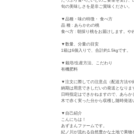
たっぷり食べたいとのご要望を受け、
旬の美味しさを是非ご賞味ください。
▼品種・味の特徴・ 食べ方
品 種 : あらかわの桃
食べ方 : 朝採り桃をお届けします。
▼数量、分量の目安
1箱は6個入りで、合計約1.5kgです。
▼栽培/生産方法、こだわり
有機肥料
▼注文に際しての注意点（配送方法や
納期は用意できしだいの発送となりま
日時指定はできかねますので、あらか
木で赤く実った分から収穫し随時発送
▼自己紹介
こんにちは！
あずまんファームです。
紀ノ川が流れる自然豊かな土地で果物