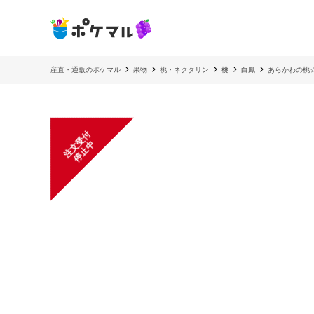
産直・通販のポケマル
果物
桃・ネクタリン
桃
白鳳
あらかわの桃
注
文
受
付
停
止
中