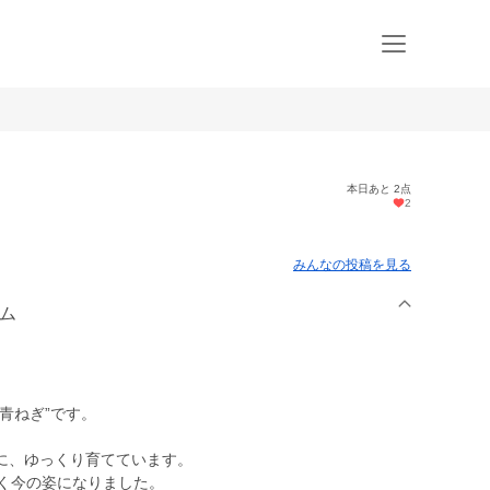
本日あと 2点
2
みんなの投稿を見る
ーム
青ねぎ”です。
に、ゆっくり育てています。
やく今の姿になりました。