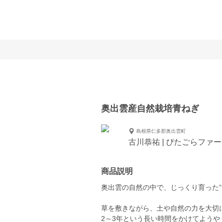
奥出雲産自然栽培青ねぎ
島根県仁多郡奥出雲町
古川恭祐 | ぴたごらファ
商品説明
奥出雲の自然の中で、じっくり育った”
草を敷きながら、土や自然の力を大切
2～3年という長い時間をかけてよう