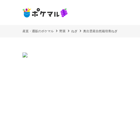
産直・通販のポケマル
野菜
ねぎ
奥出雲産自然栽培青ねぎ