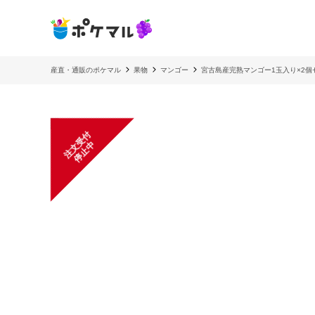
産直・通販のポケマル
果物
マンゴー
宮古島産完熟マンゴー1玉入り×2個
注
文
受
付
停
止
中