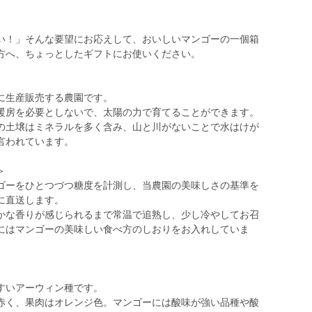
い！」そんな要望にお応えして、おいしいマンゴーの一個箱
方へ、ちょっとしたギフトにお使いください。
に生産販売する農園です。
暖房を必要としないで、太陽の力で育てることができます。
の土壌はミネラルを多く含み、山と川がないことで水はけが
言われています。
＞
ゴーをひとつづつ糖度を計測し、当農園の美味しさの基準を
に直送します。
かな香りが感じられるまで常温で追熟し、少し冷やしてお召
にはマンゴーの美味しい食べ方のしおりをお入れしていま
すいアーウィン種です。
皮は赤く、果肉はオレンジ色。マンゴーには酸味が強い品種や酸