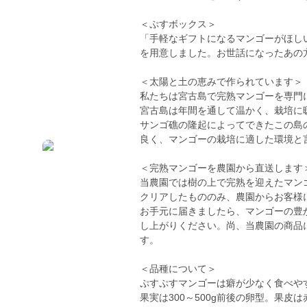
＜ぷすボックス＞
「手軽なギフトになるマンゴーがほし
を用意しました。お世話になったあの
＜太陽と土の恵みで作られています＞
私たちは宮古島で完熟マンゴーを専門
宮古島は年間を通して温かく、栽培に
サンゴ礁の隆起によってできたこの島
良く、マンゴーの栽培に適した環境と
＜完熟マンゴーを農園から直送します
当農園では樹の上で完熟を迎えたマン
クリアしたもののみ、農園からお客様
お手元に届きましたら、マンゴーの豊
し上がりください。尚、当農園の商品
す。
＜品種について＞
ぷすぷすマンゴーは癖が少なく食べや
果実は300～500g前後の卵型。果