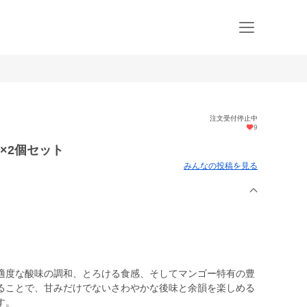
注文受付停止中
9
×2個セット
みんなの投稿を見る
適度な酸味の調和、とろける食感、そしてマンゴー特有の豊
ることで、甘みだけでないさわやかな後味と余韻を楽しめる
す。