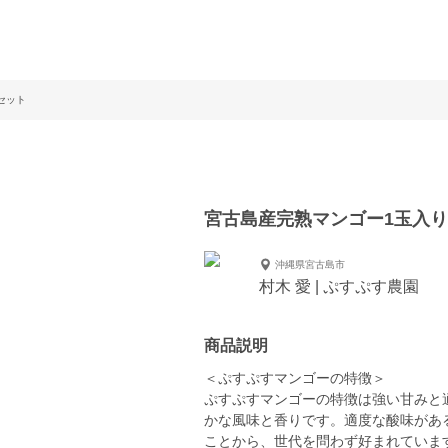
セット
宮古島産完熟マンゴー1玉入り
沖縄県宮古島市
村木 愛 | ぷすぷす農園
商品説明
＜ぷすぷすマンゴーの特徴＞
ぷすぷすマンゴーの特徴は強い甘みと
かな風味と香りです。適度な酸味があ
ことから、世代を問わず好まれていま