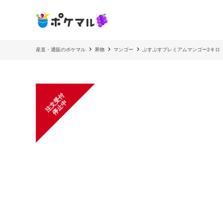
産直・通販のポケマル
果物
マンゴー
ぷすぷすプレミアムマンゴー2キロ（
注
文
受
付
停
止
中