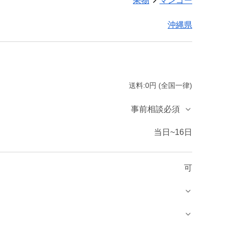
果物
マンゴー
沖縄県
送料:0円 (全国一律)
事前相談必須
当日~16日
可