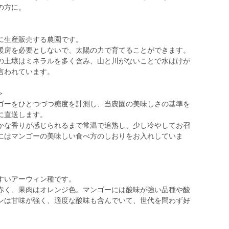
の方に。
に生産販売する農園です。
暖房を必要としないで、太陽の力で育てることができます。
の土壌はミネラルを多く含み、山と川がないことで水はけが
言われています。
＞
ゴーをひとつづつ糖度を計測し、当農園の美味しさの基準を
に直送します。
かな香りが感じられるまで常温で追熟し、少し冷やしてお召
にはマンゴーの美味しい食べ方のしおりをお入れしていま
すいアーウィン種です。
皮は赤く、果肉はオレンジ色。マンゴーには酸味が強い品種や酸
ンは甘味が強く、適度な酸味も含んでいて、世代を問わず好