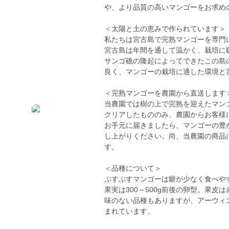
や、より品質の高いマンゴーをお求め
＜太陽と土の恵みで作られています＞
私たちは宮古島で完熟マンゴーを専門
宮古島は年間を通して温かく、栽培に
サンゴ礁の隆起によってできたこの島
良く、マンゴーの栽培に適した環境と
＜完熟マンゴーを農園から直送します
当農園では樹の上で完熟を迎えたマン
クリアしたもののみ、農園からお客様
お手元に届きましたら、マンゴーの豊
し上がりください。尚、当農園の商品
す。
＜品種について＞
ぷすぷすマンゴーは癖が少なく食べや
果実は300～500g前後の卵型。果
味のない品種もありますが、アーウィ
まれています。