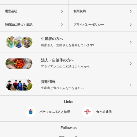
運営会社
利用規約
特商法に基づく表記
プライバシーポリシー
生産者の方へ
農家さん・漁師さんを募集しています!
法人・自治体の方へ
アライアンスのご相談はこちらから
採用情報
生産者と食べる人をつなぎたい
Links
ポケマルふるさと納税
食べる通信
Follow us