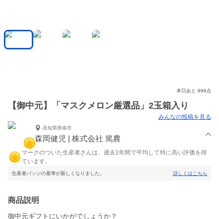
本日あと 999点
【御中元】「マスクメロン厳選品」2玉箱入り
みんなの投稿を見る
高知県香南市
森岡健児 | 株式会社 篤農
マークのついた生産者さんは、過去1年間で平均して特に高い評価を得
ています。
生産者バッジの基準が新しくなりました。
詳しくはこちら
商品説明
御中元ギフトにいかがでしょうか？