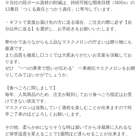
※当社の段ボール資材の削減は、持続可能な開発目標（SDGs）の
12番目「つくる責任とつかう責任」に寄与しています。
・ギフトで直接お届け先の方に送る場合、ご注文の際に必ず【自
分以外に送る】を選択し、お手続きをお願いいたします。
華やかでありながらも上品なマスクメロンの佇まいは贈り物にも
最適です。
また品質も徹底し口コミでは大変ありがたいお言葉を頂戴してお
ります。
ぜひ ”一つの果実で想いが伝わる” 一果相伝マスクメロンをお贈
りしてみてはいかがでしょうか。
【食べごろに関しまして】
毎年、人気商品のため、注文が殺到しており食べごろ指定はお受
けできない状況です。
マスクメロンは追熟していく過程を楽しむことが出来ますので何
卒ご了承のほどよろしくお願いします。
その他、柔らかめになりそうな時は届いてから冷蔵庫に入れるな
ど保管温度を変えることで1週間ほど遅らせることが出来ます。