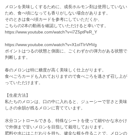
メロンを美味しくするために、成長ホルモン剤は使用していない
ため、食べ頃になっても香りがしない場合があります。
そのときは食べ頃カードを参考にしていただくか、
こちらの2本の動画を確認していただけると幸いです。
https://www.youtube.com/watch?v=i7Z5ptPeR_Y
https://www.youtube.com/watch?v=X1oITIrVHVg
ポイントはつるの状態と側面に、ごくわずかの弾力がある状態で
判断します。
春のメロンは特に糖度が高く美味しく仕上がります。
食べごろカードも入れておりますので食べごろを逃さず召し上が
っていただけます。
【生産方法】
私たちのメロンは、口の中に入れると、ジューシーで甘さと美味
しさの余韻が残るメロンに育てています。
水分コントロールできる、特殊なシートを使って細やかな水かけ
で外側まで甘いメロンを目指して栽培しております。
肥料や水にはこだわりを持ち、健全な根を作ることで、メロンの