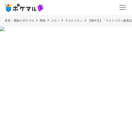
産直・通販のポケマル
果物
メロン
マスクメロン
【御中元】「マスクメロン厳選品