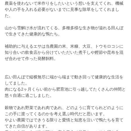
農薬を使わないで米作りをしたいという想いを支えてくれ、機械
や人の手を入れる必要がないまでに見事な除草をしてくれまし
た。
山から雪解け水が流れてくる、多種多様な生き物が溢れる田んぼ
で生きてきた健康的な鴨たち。
補助的に与えるエサは当農園の米、米糠、大豆、トウモロコシに
知り合いの飲食店から分けていただいた煮干しや鰹節や昆布を混
ぜ合わせて作った発酵飼料。
広い田んぼで縦横無尽に端から端まで動き回って健康的な生活を
してました。
肉になる2ヶ月くらい前から肥育池に引っ越してたくさんの仲間と
悠々自適に過ごしました。
穀物であれ野菜であれ肉であれ、どのように育てられどのように
この手に渡ってくるのかを考え選ぶ時代だと思います。
やよい農園ではできうる限りと愛情と知恵を注いで鴨たちを育て
てきた自信があります。