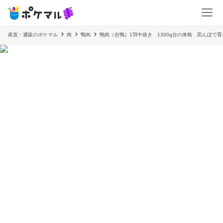
産直・通販のポケマル
肉
鴨肉
鴨肉（合鴨）1羽中抜き 1300g台の体格 田んぼで