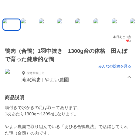
本日あと 1点
3
鴨肉（合鴨）1羽中抜き 1300g台の体格 田んぼ
で育った健康的な鴨
みんなの投稿を見る
長野県飯山市
滝沢篤史 | やよい農園
商品説明
頭付きで水かきの足は取ってあります。
1羽あたり1300g〜1399gになります。
やよい農園で取り組んでいる「あひる合鴨農法」で活躍してくれ
た鴨（合鴨）の肉です。