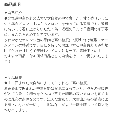
商品説明
▼自己紹介
◆北海道中富良野の広大な大自然の中で育った、甘く香りいっぱ
いの赤肉メロン（中ふらのメロン）を作っている遠藤です。皆様
においしく召し上がりいただく為、収穫の日まで日夜問わず丁寧
に、まごころ込めて育てています。
さわやかなオレンジ色の果肉と高い糖度(17度以上)は遠藤ファー
ムメロンの特質です。自信を持ってお送りする中富良野町鈴和地
区でとれた【甘くて美味しいメロン】を一度ご賞味下さい！！
おすすめ商品・付加価値商品として自信を持ってご提供いたしま
す！！
▼商品概要
◆山に囲まれた大自然によって生まれる「高い糖度」
周囲を山で囲まれた中富良野は盆地になっており、昼夜の寒暖差
がとても厳しく糖分をたっぷり蓄えた糖度の高いメロンを育てる
のに最高の条件なのです。澄んだ空気と、大雪山からの清流によ
る清らかな水が手助けし、肥沃な土がより一層美味しいメロンを
作り出します。