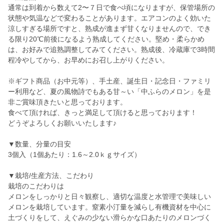
通常は到着から数えて2〜７日で食べ頃になりますが、保管場所の
状態や気温などで変わることがあります。エアコンのよく効いた
涼しすぎる場所ですと、熟成が進まず甘くなりませんので、でき
る限り20℃前後になるよう熟成してください。堅め・柔らかめ
は、お好みで追熟調整してみてください。熟成後、冷蔵庫で3時間
程冷やしてから、お早めにお召し上がりください。
※ギフト商品（お中元等）、手土産、誕生日・記念日・ファミリ
ー利用など、夏の風物詩でもある甘～い「中ふらのメロン」を是
非ご賞味頂きたいと思っております。
食べて頂ければ、きっと満足して頂けると思っております！
どうぞよろしくお願いいたします♪
▼数量、分量の目安
3個入（1個あたり：1.6～2.0ｋｇサイズ）
▼栽培/生産方法、こだわり
栽培のこだわりは
メロンをしっかりと日々観察し、適切な温度と水管理で美味しい
メロンを栽培しています。窒素小汀量を減らし有機資材を中心に
土づくりをして、えぐみの少ない滑らかな口あたりのメロンづく