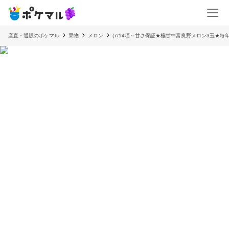
産直・通販のポケマル
果物
メロン
(7/14頃～甘さ保証★極甘中富良野メロン3玉★