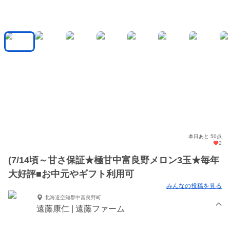
本日あと 50点
2
(7/14頃～甘さ保証★極甘中富良野メロン3玉★毎年
大好評■お中元やギフト利用可
みんなの投稿を見る
北海道空知郡中富良野町
遠藤康仁 | 遠藤ファーム