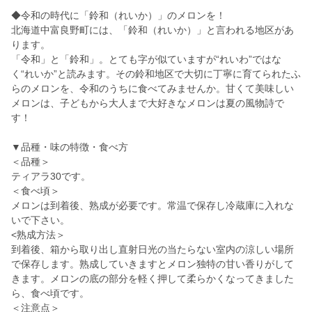
◆令和の時代に「鈴和（れいか）」のメロンを！
北海道中富良野町には、「鈴和（れいか）」と言われる地区があ
ります。
「令和」と「鈴和」。とても字が似ていますが“れいわ”ではな
く“れいか”と読みます。その鈴和地区で大切に丁寧に育てられたふ
らのメロンを、令和のうちに食べてみませんか。甘くて美味しい
メロンは、子どもから大人まで大好きなメロンは夏の風物詩で
す！
▼品種・味の特徴・食べ方
＜品種＞
ティアラ30です。
＜食べ頃＞
メロンは到着後、熟成が必要です。常温で保存し冷蔵庫に入れな
いで下さい。
<熟成方法＞
到着後、箱から取り出し直射日光の当たらない室内の涼しい場所
で保存します。熟成していきますとメロン独特の甘い香りがして
きます。メロンの底の部分を軽く押して柔らかくなってきました
ら、食べ頃です。
＜注意点＞