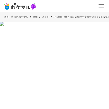
産直・通販のポケマル
果物
メロン
(7/14頃～)甘さ保証★極甘中富良野メロン2玉★