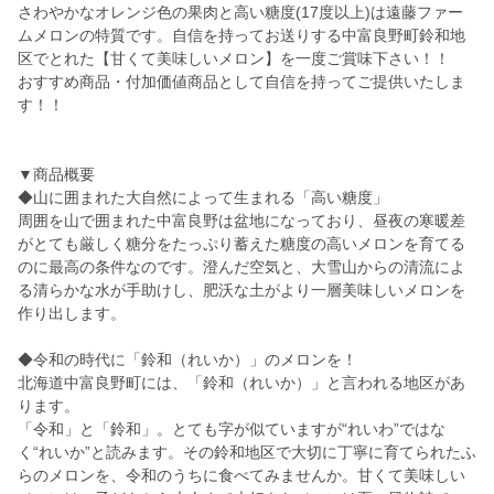
さわやかなオレンジ色の果肉と高い糖度(17度以上)は遠藤ファー
ムメロンの特質です。自信を持ってお送りする中富良野町鈴和地
区でとれた【甘くて美味しいメロン】を一度ご賞味下さい！！
おすすめ商品・付加価値商品として自信を持ってご提供いたしま
す！！
▼商品概要
◆山に囲まれた大自然によって生まれる「高い糖度」
周囲を山で囲まれた中富良野は盆地になっており、昼夜の寒暖差
がとても厳しく糖分をたっぷり蓄えた糖度の高いメロンを育てる
のに最高の条件なのです。澄んだ空気と、大雪山からの清流によ
る清らかな水が手助けし、肥沃な土がより一層美味しいメロンを
作り出します。
◆令和の時代に「鈴和（れいか）」のメロンを！
北海道中富良野町には、「鈴和（れいか）」と言われる地区があ
ります。
「令和」と「鈴和」。とても字が似ていますが“れいわ”ではな
く“れいか”と読みます。その鈴和地区で大切に丁寧に育てられたふ
らのメロンを、令和のうちに食べてみませんか。甘くて美味しい