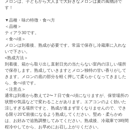
メロンは、子どもから大人まで大好きなメロンは夏の風物詩で
す！
▼品種・味の特徴・食べ方
＜品種＞
ティアラ30です。
＜食べ頃＞
メロンは到着後、熟成が必要です。常温で保存し冷蔵庫に入れな
いで下さい。
<熟成方法＞
到着後、箱から取り出し直射日光の当たらない室内の涼しい場所
で保存します。熟成していきますとメロン独特の甘い香りがして
きます。メロンの底の部分を軽く押して柔らかくなってきました
ら、食べ頃です。
＜注意点＞
通常は到着から数えて2〜７日で食べ頃になりますが、保管場所の
状態や気温などで変わることがあります。エアコンのよく効いた
涼しすぎる場所ですと、熟成が進まず甘くなりませんので、でき
る限り20℃前後になるよう熟成してください。堅め・柔らかめ
は、お好みで追熟調整してみてください。熟成後、冷蔵庫で3時間
程冷やしてから、お早めにお召し上がりください。