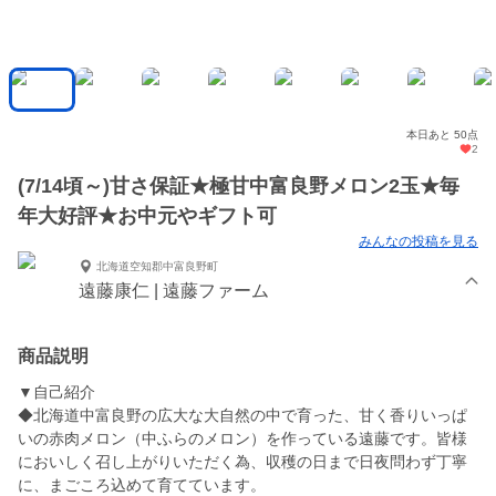
本日あと 50点
2
(7/14頃～)甘さ保証★極甘中富良野メロン2玉★毎
年大好評★お中元やギフト可
みんなの投稿を見る
北海道空知郡中富良野町
遠藤康仁 | 遠藤ファーム
商品説明
▼自己紹介
◆北海道中富良野の広大な大自然の中で育った、甘く香りいっぱ
いの赤肉メロン（中ふらのメロン）を作っている遠藤です。皆様
においしく召し上がりいただく為、収穫の日まで日夜問わず丁寧
に、まごころ込めて育てています。