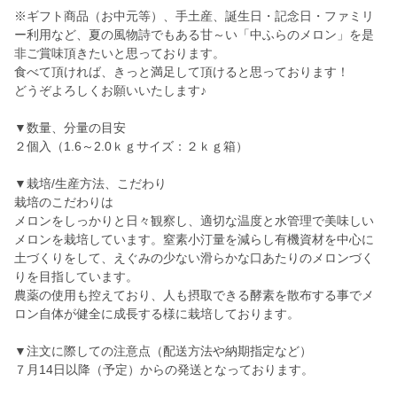
※ギフト商品（お中元等）、手土産、誕生日・記念日・ファミリ
ー利用など、夏の風物詩でもある甘～い「中ふらのメロン」を是
非ご賞味頂きたいと思っております。
食べて頂ければ、きっと満足して頂けると思っております！
どうぞよろしくお願いいたします♪
▼数量、分量の目安
２個入（1.6～2.0ｋｇサイズ：２ｋｇ箱）
▼栽培/生産方法、こだわり
栽培のこだわりは
メロンをしっかりと日々観察し、適切な温度と水管理で美味しい
メロンを栽培しています。窒素小汀量を減らし有機資材を中心に
土づくりをして、えぐみの少ない滑らかな口あたりのメロンづく
りを目指しています。
農薬の使用も控えており、人も摂取できる酵素を散布する事でメ
ロン自体が健全に成長する様に栽培しております。
▼注文に際しての注意点（配送方法や納期指定など）
７月14日以降（予定）からの発送となっております。