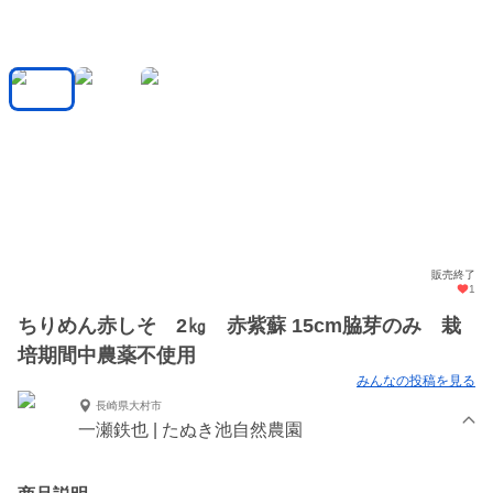
販売終了
1
ちりめん赤しそ 2㎏ 赤紫蘇 15cm脇芽のみ 栽
培期間中農薬不使用
みんなの投稿を見る
長崎県大村市
一瀬鉄也 | たぬき池自然農園