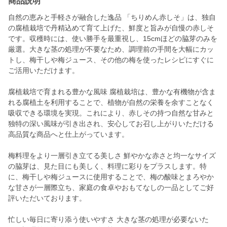
商品説明
自然の恵みと手軽さが融合した逸品 「ちりめん赤しそ」は、独自
の腐植栽培で丹精込めて育て上げた、鮮度と旨みが自慢の赤しそ
です。収穫時には、使い勝手を最重視し、15cmほどの脇芽のみを
厳選。大きな茎の処理が不要なため、調理前の手間を大幅にカッ
トし、梅干しや梅ジュース、その他の梅を使ったレシピにすぐに
ご活用いただけます。
腐植栽培で育まれる豊かな風味 腐植栽培は、豊かな有機物が含ま
れる腐植土を利用することで、植物が自然の栄養を余すことなく
吸収できる環境を実現。これにより、赤しその持つ自然な甘みと
独特の深い風味が引き出され、安心してお召し上がりいただける
高品質な商品へと仕上がっています。
梅料理をより一層引き立てる美しさ 鮮やかな赤さと均一なサイズ
の脇芽は、見た目にも美しく、料理に彩りをプラスします。特
に、梅干しや梅ジュースに使用することで、梅の酸味とまろやか
な甘さが一層際立ち、家庭の食卓やおもてなしの一品としてご好
評いただいております。
忙しい毎日に寄り添う使いやすさ 大きな茎の処理が必要ないた