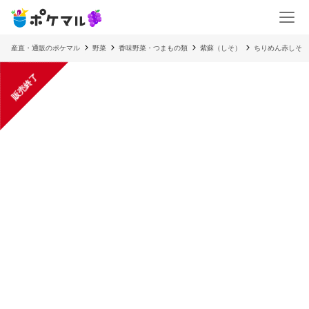
産直・通販のポケマル
野菜
香味野菜・つまもの類
紫蘇（しそ）
ちりめん赤しそ 
販売終了