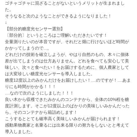
ゴチャゴチャに混ざることがないというメリットが生まれまし
た。
そうなると次のようなことができるようになりました！
↓
【部分的糖度光センサー選別】
〔部分的〕というところはご理解いただきたいです！
全量測りたいのが本音ですが、それだと畑に行けないほど時間が
かかってしまうので...。
どれだけの技術を確立しようが、やはり自然のもの、木々に個体
差が出てしまうのは仕方ありません。どれを食べても安心して美
味しい、次々と食べたい！をお届けするために、個人農家として
は大変珍しい糖度光センサーを導入しました。
糖度12度以上のみかんだけをお届けしたい！....のですが！....あま
りにも時間がかかる！！！
....なので次のようにしました！！！
良い木から収穫できたみかんのコンテナから、全体の10%程を糖
度計測します。そこが12度以上のばかりの美味しいみかんだった
ら、そのコンテナから箱詰めします！
こうするととても確率高く美味しいみかんが届けられます！
感動果物農家と名乗るには出来る限りの努力をしないとと考えて
導入しました。