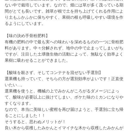
ない中で栽培しています。なので、畑には草が多く茂っている期
間がとても長いです。雑草が根で土を持ち上げてくれる作用によ
り土もふかふかに保ちやすく、果樹の根も呼吸しやすい環境を作
るようにしています。
【味の決め手骨粉肥料】
有機の肥料の中で最も実への味わいを深めるものの一つに骨粉肥
料があります。中々分解されず、地中の中で止まってしまいがち
ですが、注目した土壌微生物の活動によって、無駄なく効率よく
果樹に吸わせることができました。
【酸味を殺さず、そしてコンテナを混ぜない手選別】
選果機も持っていて、そちらの方が選別効率がよいです！正直使
いたい...。
選果機を使うと、機械の上でみかんがころがるダメージによっ
て、酸味が必要以上に抜けてしまい、ボケた味のミカンになりや
すくなります。
なので、本当に美味しい蜜柑を再び届けようと、手選別に立ち帰
ることにしました！！
そうすると、思わぬメリットが！
良い木から収穫したみかんとイマイチな木から収穫したみかんが