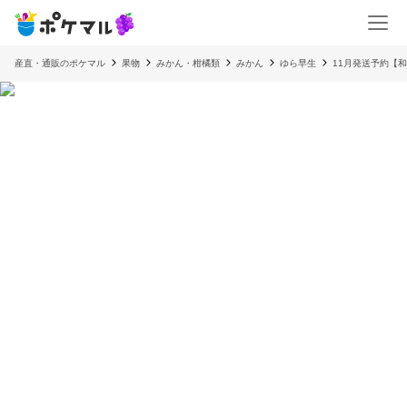
産直・通販のポケマル
果物
みかん・柑橘類
みかん
ゆら早生
11月発送予約【