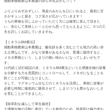
感動果物農家山本農園のゆら早生みかんって？
ぷりぷりみずみずしい、薄皮のみかんを口にいれると、最初に甘
さがギュンと届き、コク深さが広がっていきます！
うちの果物を召し上がっていただく方には確実に喜んで頂きた
い、安心して美味しい！と心から思ってもらえるように、5つの工
夫を詳しくお話していきますね。
【ミネラルBM農法】
感動果物農家山本農園は、酸化鉄を多く含むとても地力の高い赤
土土壌なんです。かなり栄養がある土な分、普通に栽培すると、
メタボ果物という、しまりの無い味わいになってしまいがちで
す。
11代続く試行錯誤の末、ミネラルBM農法という土壌微生物の栄養
を分解する力を意図的にコントロールして、メタボになることを
防ぐことが可能になりました。
そして、マグネシウム分などのミネラルを活用し、果樹に栄養が
必要な時期に徹底的に吸収させて、しまりつつも豊かなおいしさ
を育むことができました。
【除草剤を減らして草生栽培】
土壌微生物の活動に着目している栽培のため、除草剤は極力使わ