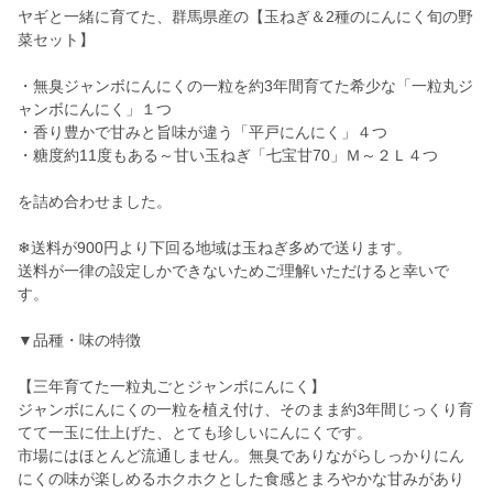
ヤギと一緒に育てた、群馬県産の【玉ねぎ＆2種のにんにく旬の野
菜セット】
・無臭ジャンボにんにくの一粒を約3年間育てた希少な「一粒丸ジ
ャンボにんにく」１つ
・香り豊かで甘みと旨味が違う「平戸にんにく」４つ
・糖度約11度もある～甘い玉ねぎ「七宝甘70」Ｍ～２Ｌ４つ
を詰め合わせました。
❄︎送料が900円より下回る地域は玉ねぎ多めで送ります。
送料が一律の設定しかできないためご理解いただけると幸いで
す。
▼品種・味の特徴
【三年育てた一粒丸ごとジャンボにんにく】
ジャンボにんにくの一粒を植え付け、そのまま約3年間じっくり育
てて一玉に仕上げた、とても珍しいにんにくです。
市場にはほとんど流通しません。無臭でありながらしっかりにん
にくの味が楽しめるホクホクとした食感とまろやかな甘みがあり