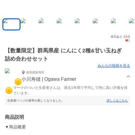
本日あと 10点
1
【数量限定】群馬県産 にんにく2種&甘い玉ねぎ
詰め合わせセット
みんなの投稿を見る
群馬県富岡市
小川寿雄 | Ogawa Farmer
マークのついた生産者さんは、過去1年間で平均して特に高い評価を得
ています。
生産者バッジの基準が新しくなりました。
詳しくはこちら
商品説明
▼商品概要