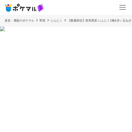
産直・通販のポケマル
野菜
にんにく
【数量限定】群馬県産 にんにく2種&甘い玉ね