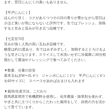
ます。翌日にんにくの臭いもありません。
【平戸にんにく】
ほんのり甘く、コクがありつつその日の香りが豊かながら翌日は
さほど臭いが気にならないと評判です。生ではフレッシュ、加熱
すると甘みと旨みが引き立つ品種です。
【七宝甘70】
甘みが強く人気の高い玉ねぎ品種です。
糖度は約11度あり、生ではみずみずしく、加熱するととろけるよ
うな甘さになります。スライスして水洗いせずに冷蔵庫に30分程
寝かして醤油やドレッシングで食べてみてください。
▼数量、分量の目安
基本玉ねぎM〜2L 4つ ジャンボにんにく1つ 平戸にんにく4つ
を60サイズに スペースがあればおまけも入れます
▼栽培/生産方法、こだわり
群馬県富岡市で有機肥料を使用し、化学農薬・除草剤を使わず、
やぎと共に土づくりからこだわった栽培をして、自然の力を活か
して育てています。