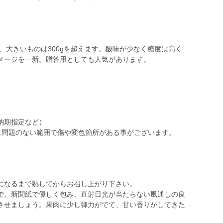
り、大きいものは300gを超えます。酸味が少なく糖度は高く
メージを一新。贈答用としても人気があります。
納期指定など）
に問題のない範囲で傷や変色箇所がある事がございます。
になるまで熟してからお召し上がり下さい。
で、新聞紙で優しく包み、直射日光が当たらない風通しの良
させましょう。果肉に少し弾力がでて、甘い香りがしてきた