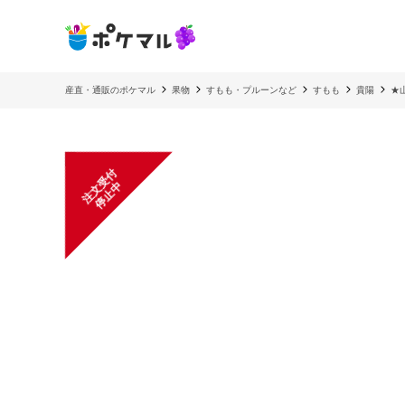
産直・通販のポケマル
果物
すもも・プルーンなど
すもも
貴陽
★
注
文
受
付
停
止
中