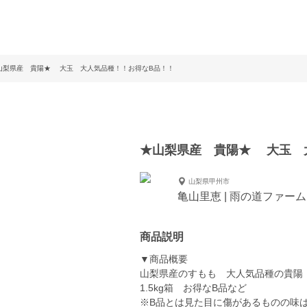
山梨県産 貴陽★ 大玉 大人気品種！！お得なB品！！
★山梨県産 貴陽★ 大玉 
山梨県甲州市
亀山里恵 | 雨の道ファーム
商品説明
▼商品概要
山梨県産のすもも 大人気品種の貴陽
1.5kg箱 お得なB品など
※B品とは見た目に傷があるものの味