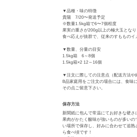
▼品種・味の特徴
貴陽 7/20〜発送予定
※数量1.5kg箱で6〜7個程度
果実の重さが200g以上の極大玉とな
食べ応えが抜群で、従来のすもものイ
▼数量、分量の目安
1.5kg箱 6～8個
1.5kg箱×2 12～16個
▼注文に際しての注意点（配送方法や
B品家庭用をご注文の場合には、食味
その点ご留意下さい。
保存方法
新聞紙に包んで常温にてお好きな硬さ
果肉がかたく酸味が強いものが多いの
い場所で保存し、好みに合わせて追熟
ら食べ頃です！