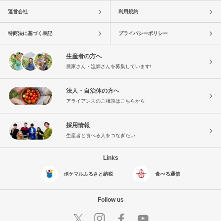
運営会社
利用規約
特商法に基づく表記
プライバシーポリシー
生産者の方へ
農家さん・漁師さんを募集しています!
法人・自治体の方へ
アライアンスのご相談はこちらから
採用情報
生産者と食べる人をつなぎたい
Links
ポケマルふるさと納税
食べる通信
Follow us