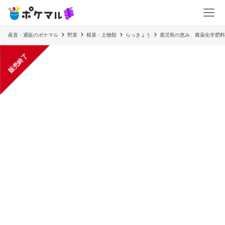
産直・通販のポケマル
野菜
根菜・土物類
らっきょう
鹿児島の恵み、農薬化学肥料
販売終了