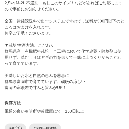
2,5kg M-2L 不選別 もしこのサイズ！などがあればご対応します
ので事前にお知らせください。
全国一律確認送料で出すシステムですので，送料が900円以下のと
ころはおまけを入れます。
何卒ご了承くださいませ。
▼栽培/生産方法、こだわり
群馬県産 有機肥料栽培 全工程において化学農薬・除草剤は使
用せず、草むしりはヤギの力を借りて一緒に土づくりからこだわ
って育てています。
美味しいお水と自然の恵みを恩恵に
群馬県富岡市で育てています。朝晩の涼しい
富岡の寒暖差で甘みと旨みがUP！
保存方法
風通の良い冷暗所や冷蔵庫にて 150日以上
#新◯◯
#全国一律送料