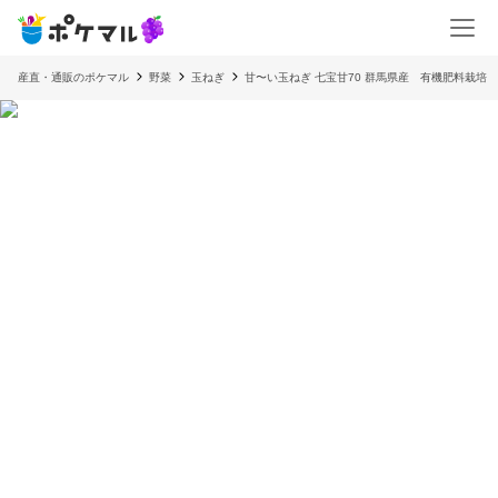
産直・通販のポケマル
野菜
玉ねぎ
甘〜い玉ねぎ 七宝甘70 群馬県産 有機肥料栽培