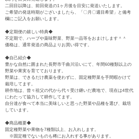
二回目以降は、前回発送の1ヶ月後を目安に発送いたします。
ご希望の発送時期がございましたら、「〇月〇週目希望」と備考
欄にご記入をお願いします。
◆定期便の嬉しい特典◆
不定期で、ハーブや薬味野菜、野菜一品等をおまけします＾＾
価格は、通常発送の商品よりお買い得です。
◆自己紹介◆
豊かな自然に囲まれた長野市千曲川沿いにて、年間60種類以上の
野菜や果実を育てております。
野菜は、できるだけ農薬を使わずに、固定種野菜を手間暇かけて
栽培してます。
耕作地は、曾々祖父の代から代々受け継いだ農地で、現在は4世代
にわたって協力して耕作してます。
自分達が食べて本当に美味しいと思った野菜や品種を選び、栽培
しています。
◆商品概要◆
固定種野菜や果物を7種類以上、お入れします。
※固定種でないものも稀にお入れする事があります。