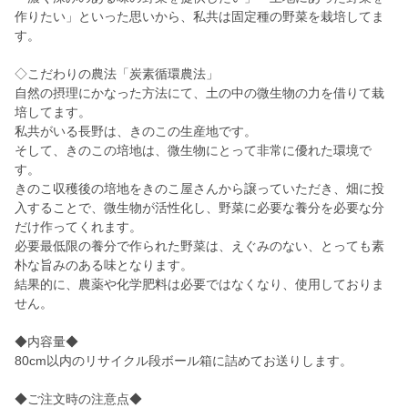
作りたい」といった思いから、私共は固定種の野菜を栽培してま
す。
◇こだわりの農法「炭素循環農法」
自然の摂理にかなった方法にて、土の中の微生物の力を借りて栽
培してます。
私共がいる長野は、きのこの生産地です。
そして、きのこの培地は、微生物にとって非常に優れた環境で
す。
きのこ収穫後の培地をきのこ屋さんから譲っていただき、畑に投
入することで、微生物が活性化し、野菜に必要な養分を必要な分
だけ作ってくれます。
必要最低限の養分で作られた野菜は、えぐみのない、とっても素
朴な旨みのある味となります。
結果的に、農薬や化学肥料は必要ではなくなり、使用しておりま
せん。
◆内容量◆
80cm以内のリサイクル段ボール箱に詰めてお送りします。
◆ご注文時の注意点◆