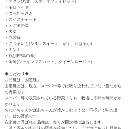
・オクラ(八丈、スターオブデイビッド)
・モロヘイヤ
・つるむらさき
・スイスチャード
・えごまの葉
・大葉
・赤紫蘇
・さつまいも(シルクスイート、紫芋、紅はるか)
・ミント
・桃(川中島白鳳)
・葡萄(シャインマスカット、クイーンルージュ)
◆こだわり◆
◇品種は「固定種」
固定種とは、現在、スーパー等では取り扱われていない昔ながら
の野菜です。
スーパー等で販売されている野菜よりも、栽培に手間や時間がか
かります。
おじいちゃんおばあちゃんが懐かしむような、不揃いで味の濃
い、昔の野菜です。
在来種と呼ばれる品種は、多くが固定種に該当します。
「濃く深みのある味の野菜を提供したい」「土地にあった野菜を