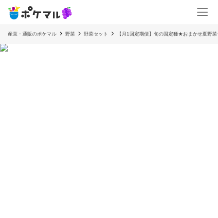
産直・通販のポケマル
野菜
野菜セット
【月1回定期便】旬の固定種★おまかせ夏野菜