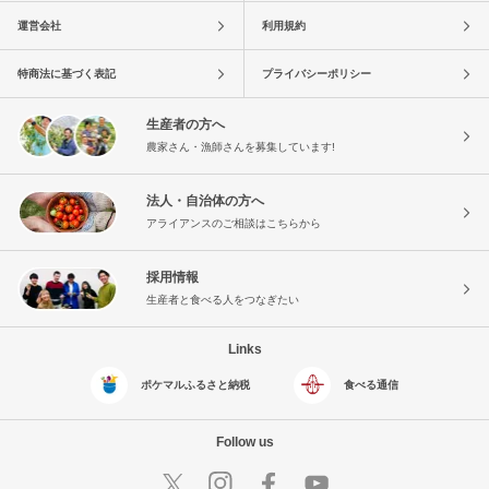
運営会社
利用規約
特商法に基づく表記
プライバシーポリシー
生産者の方へ
農家さん・漁師さんを募集しています!
法人・自治体の方へ
アライアンスのご相談はこちらから
採用情報
生産者と食べる人をつなぎたい
Links
ポケマルふるさと納税
食べる通信
Follow us