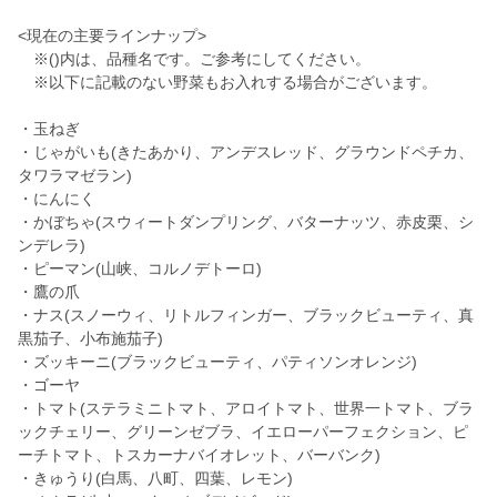
<現在の主要ラインナップ>
※()内は、品種名です。ご参考にしてください。
※以下に記載のない野菜もお入れする場合がございます。
・玉ねぎ
・じゃがいも(きたあかり、アンデスレッド、グラウンドペチカ、
タワラマゼラン)
・にんにく
・かぼちゃ(スウィートダンプリング、バターナッツ、赤皮栗、シ
ンデレラ)
・ピーマン(山峡、コルノデトーロ)
・鷹の爪
・ナス(スノーウィ、リトルフィンガー、ブラックビューティ、真
黒茄子、小布施茄子)
・ズッキーニ(ブラックビューティ、パティソンオレンジ)
・ゴーヤ
・トマト(ステラミニトマト、アロイトマト、世界一トマト、ブラ
ックチェリー、グリーンゼブラ、イエローパーフェクション、ピ
ーチトマト、トスカーナバイオレット、バーバンク)
・きゅうり(白馬、八町、四葉、レモン)