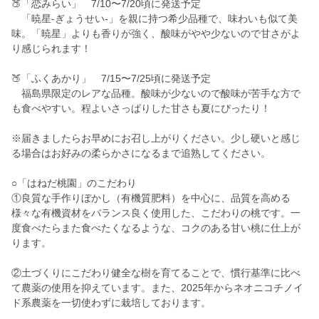
🍑「恋みらい」 7/10〜7/20頃に発送予定
「暁星-ぎょうせい-」を親に持つ希少品種で、味わいも似て美
味。「暁星」よりも香りが強く、酸味がやや少ないので甘さがよ
り感じられます！
🍑「ふくあかり」 7/15〜7/25頃に発送予定
福島県限定のレアな品種。酸味が少ないので酸味が苦手な方で
も食べやすい。程よいさっぱりした甘さも夏にぴったり！
※届きましたらお早めにお召し上がりください。少し硬いと感じ
る場合はお好みの柔らかさになるまで追熟してください。
○「はねだ桃園」のこだわり
①良質な手作りぼかし（有機質肥料）を中心に、品質を高める
様々な有機資材をバランス良く使用した、こだわりの桃です。一
度食べたらまた食べたくなるような、コクのある甘い桃に仕上が
ります。
②土づくりにこだわり健全な樹を育てることで、慣行基準に比べ
て農薬の使用を抑えています。また、2025年からネオニコチノイ
ド系農薬を一切使わずに栽培しております。