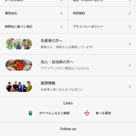
運営会社
利用規約
特商法に基づく表記
プライバシーポリシー
生産者の方へ
農家さん・漁師さんを募集しています!
法人・自治体の方へ
アライアンスのご相談はこちらから
採用情報
生産者と食べる人をつなぎたい
Links
ポケマルふるさと納税
食べる通信
Follow us