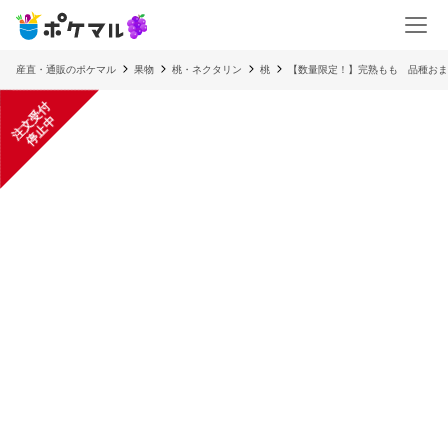
産直・通販のポケマル
果物
桃・ネクタリン
桃
【数量限定！】完熟もも 品種おま
注
文
受
付
停
止
中