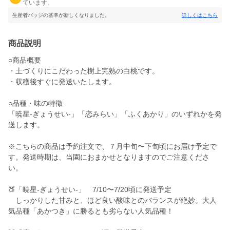
ています。
生産者バッジの基準が新しくなりました。
詳しくはこちら
商品説明
○商品概要
・土づくりにこだわった樹上完熟の白桃です。
・収穫後すぐに発送いたします。
○品種・味の特徴
「暁星-ぎょうせい-」「恋みらい」「ふくあかり」のいずれかを発
送します。
※こちらの商品は予約注文で、７月中旬〜下旬頃にお届け予定で
す。発送時期は、当園におまかせとなりますのでご注意くださ
い。
🍑「暁星-ぎょうせい-」 7/10〜7/20頃に発送予定
しっかりした甘みと、ほど良い酸味とのバランスが絶妙。大人
気品種「あかつき」に勝るとも劣らない人気品種！