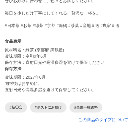
ぜひお好みに合わせて、色々とお試しください。
毎日を少しだけ丁寧にしてくれる、贅沢な一杯を。
#日本茶 #お茶 #緑茶 #京都 #舞鶴 #茶葉 #産地直送 #農家直送
食品表示
原材料名：緑茶 (京都府 舞鶴産)
賞味期限：令和9年6月
保存方法：直射日光や高温多湿を避けて保管ください
保存方法
賞味期限：2027年6月
開封後はお早めに。
直射日光や高温多湿を避けて保管してください。
#新◯◯
#ポストにお届け
#全国一律送料
この商品のタイプについて