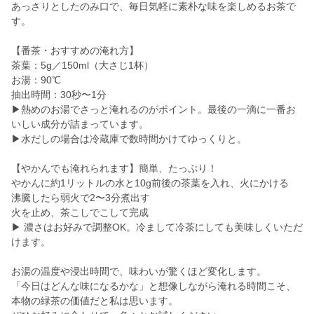
あっさりとしたのみ口で、毎日気軽に素朴な味を楽しめるお茶で
す。
【番茶・おすすめの淹れ方】
茶葉：5g／150ml（大さじ1杯）
お湯：90℃
抽出時間：30秒〜1分
▶熱めのお湯でさっと淹れるのがポイント。最後の一滴に一番お
いしい成分が詰まっています。
▶水だしの場合は冷蔵庫で数時間かけてゆっくりと。
【やかんでも淹れられます】簡単、たっぷり！
やかんに約1リットルの水と10g前後の茶葉を入れ、火にかける
沸騰したら弱火で2〜3分煮出す
火を止め、茶こしでこして完成
▶ 濃さはお好みで調整OK。冷まして冷茶にしても美味しくいただ
けます。
お湯の温度や浸出時間で、味わいが驚くほど変化します。
「今日はどんな味になるかな」と想像しながら淹れる時間こそ、
本物の緑茶の価値だと私は思います。