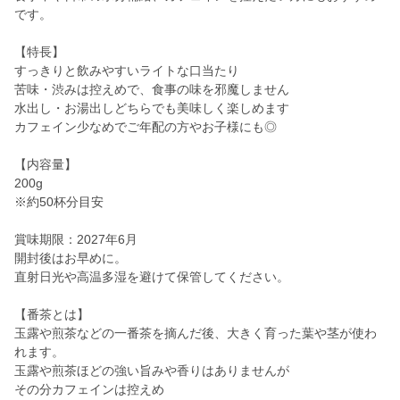
です。
【特長】
すっきりと飲みやすいライトな口当たり
苦味・渋みは控えめで、食事の味を邪魔しません
水出し・お湯出しどちらでも美味しく楽しめます
カフェイン少なめでご年配の方やお子様にも◎
【内容量】
200g
※約50杯分目安
賞味期限：2027年6月
開封後はお早めに。
直射日光や高温多湿を避けて保管してください。
【番茶とは】
玉露や煎茶などの一番茶を摘んだ後、大きく育った葉や茎が使わ
れます。
玉露や煎茶ほどの強い旨みや香りはありませんが
その分カフェインは控えめ