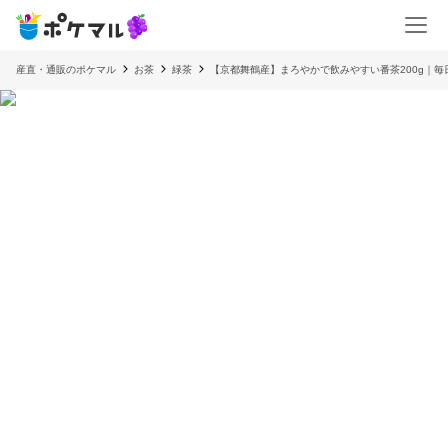
産直・通販のポケマル
お茶
緑茶
【京都舞鶴産】まろやかで飲みやすい番茶200g｜