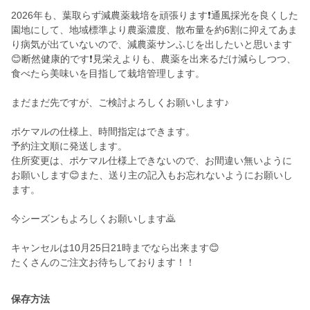
2026年も、葉取らず減農薬栽培を頑張ります❗️通風採光を良くした
園地にして、地域標準より農薬濃度、散布量を約6割に抑えてあま
り病気が出ていないので、減農薬サンふじを出したいと思います
😊断然健康的です❗️見栄えよりも、農薬を出来るだけ減らしつつ、
食べたら美味いを目指して栽培管理します。
まだまだ先ですが、ご検討よろしくお願いします♪
ポケマルの仕様上、時間指定はできます。
予約注文順に発送します。
住所変更は、ポケマル仕様上できないので、お間違い無いように
お願いします😊また、送り主の記入もお忘れないようにお願いし
ます。
今シーズンもよろしくお願いします🙇
キャンセルは10月25日21時までなら出来ます😊
保存方法