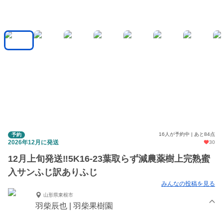
16人が予約中 | あと84点
予約
2026年12月に発送
30
12月上旬発送‼️5K16-23葉取らず減農薬樹上完熟蜜
入サンふじ訳ありふじ
みんなの投稿を見る
山形県東根市
羽柴辰也 | 羽柴果樹園