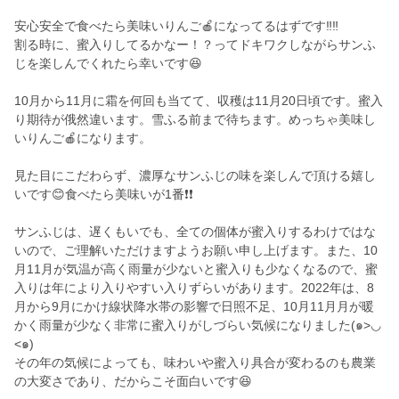
安心安全で食べたら美味いりんご🍎になってるはずです‼️‼️
割る時に、蜜入りしてるかなー！？ってドキワクしながらサンふ
じを楽しんでくれたら幸いです😆
10月から11月に霜を何回も当てて、収穫は11月20日頃です。蜜入
り期待が俄然違います。雪ふる前まで待ちます。めっちゃ美味し
いりんご🍎になります。
見た目にこだわらず、濃厚なサンふじの味を楽しんで頂ける嬉し
いです😊食べたら美味いが1番❗️❗️
サンふじは、遅くもいでも、全ての個体が蜜入りするわけではな
いので、ご理解いただけますようお願い申し上げます。また、10
月11月が気温が高く雨量が少ないと蜜入りも少なくなるので、蜜
入りは年により入りやすい入りずらいがあります。2022年は、8
月から9月にかけ線状降水帯の影響で日照不足、10月11月月が暖
かく雨量が少なく非常に蜜入りがしづらい気候になりました(๑>◡
<๑)
その年の気候によっても、味わいや蜜入り具合が変わるのも農業
の大変さであり、だからこそ面白いです😆