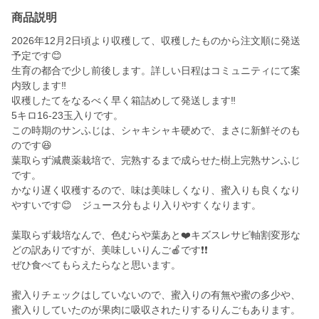
商品説明
2026年12月2日頃より収穫して、収穫したものから注文順に発送
予定です😊
生育の都合で少し前後します。詳しい日程はコミュニティにて案
内致します‼️
収穫したてをなるべく早く箱詰めして発送します‼️
5キロ16-23玉入りです。
この時期のサンふじは、シャキシャキ硬めで、まさに新鮮そのも
のです😆
葉取らず減農薬栽培で、完熟するまで成らせた樹上完熟サンふじ
です。
かなり遅く収穫するので、味は美味しくなり、蜜入りも良くなり
やすいです😊 ジュース分もより入りやすくなります。
葉取らず栽培なんで、色むらや葉あと❤️キズスレサビ軸割変形な
どの訳ありですが、美味しいりんご🍎です❗️❗️
ぜひ食べてもらえたらなと思います。
蜜入りチェックはしていないので、蜜入りの有無や蜜の多少や、
蜜入りしていたのが果肉に吸収されたりするりんごもあります。