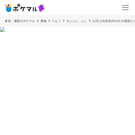
産直・通販のポケマル
果物
りんご
サンふじ
,
ふじ
12月上旬発送‼️5K16-23