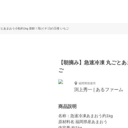
とあまおう小粒約1kg 新鮮！苺(イチゴ)の王様 いちご
【朝摘み】急速冷凍 丸ごとあま
ご
福岡県筑後市
渕上秀一 | あるファーム
商品説明
名称：急速冷凍あまおう約1kg
原材料名:福岡県産あまおう
内容量:約1kg