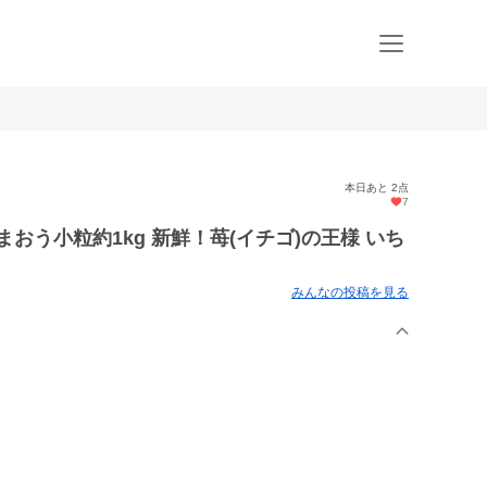
本日あと 2点
7
おう小粒約1kg 新鮮！苺(イチゴ)の王様 いち
みんなの投稿を見る