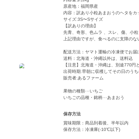
原産地：福岡県産
内容：訳あり小粒あまおうのヘタをカ
サイズ:3S〜Sサイズ
【訳ありの理由】
先青、奇形、色ムラ 、スレ、傷、小粒
上記理由ですが、食べるのに支障のな
配送方法：ヤマト運輸の冷凍便でお届
送料：北海道・沖縄以外は、送料込
【注意】北海道・沖縄は、別途770円
出荷時期:早朝に収穫してその日のう
販売者:あるファーム
果物の種類···いちご
いちごの品種・銘柄···あまおう
保存方法
賞味期限：商品到着後、半年以内
保存方法：冷凍庫(-10℃以下)