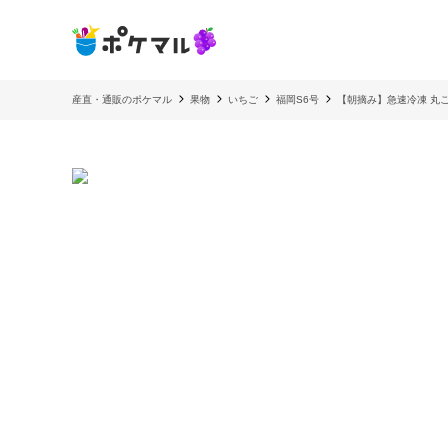
産直・通販のポケマル
果物
いちご
福岡S6号
【朝摘み】急速冷凍 丸ご