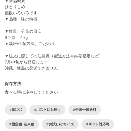
▼商品概要
ひとりじめ
個数いろいろです
▼品種・味の特徴
▼数量、分量の目安
8キロ ４kg
▼栽培/生産方法、こだわり
▼注文に際しての注意点（配送方法や納期指定など）
7月中旬から発送します
沖縄、離島は発送できません
保存方法
食べる時に冷やしてください
#新◯◯
#ポストにお届け
#全国一律送料
#固定種･在来種
#お試し/小サイズ
#ギフト対応可