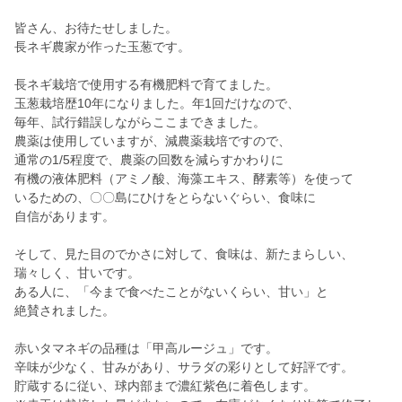
皆さん、お待たせしました。
長ネギ農家が作った玉葱です。
長ネギ栽培で使用する有機肥料で育てました。
玉葱栽培歴10年になりました。年1回だけなので、
毎年、試行錯誤しながらここまできました。
農薬は使用していますが、減農薬栽培ですので、
通常の1/5程度で、農薬の回数を減らすかわりに
有機の液体肥料（アミノ酸、海藻エキス、酵素等）を使って
いるための、〇〇島にひけをとらないぐらい、食味に
自信があります。
そして、見た目のでかさに対して、食味は、新たまらしい、
瑞々しく、甘いです。
ある人に、「今まで食べたことがないくらい、甘い」と
絶賛されました。
赤いタマネギの品種は「甲高ルージュ」です。
辛味が少なく、甘みがあり、サラダの彩りとして好評です。
貯蔵するに従い、球内部まで濃紅紫色に着色します。