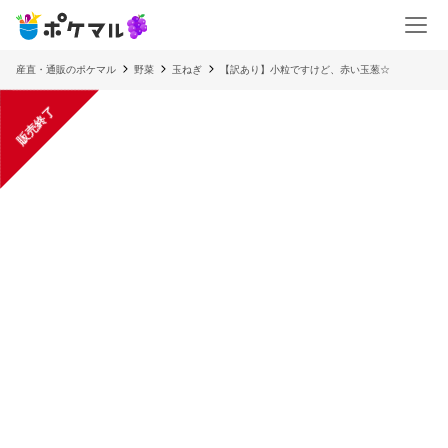
産直・通販のポケマル
野菜
玉ねぎ
【訳あり】小粒ですけど、赤い玉葱☆
販売終了