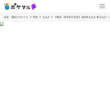
産直・通販のポケマル
野菜
玉ねぎ
【農薬、除草剤不使用】淡路島玉ねぎ 紫玉ねぎ 