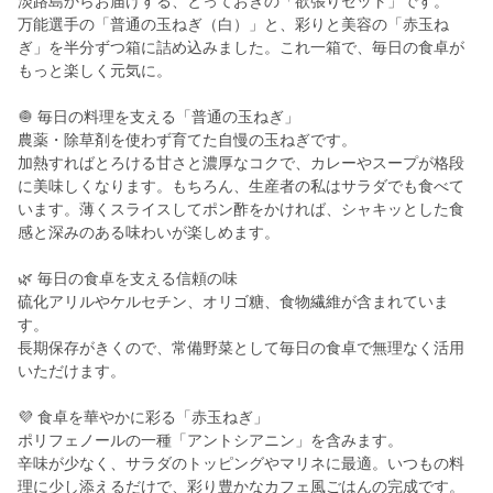
淡路島からお届けする、とっておきの「欲張りセット」です。
万能選手の「普通の玉ねぎ（白）」と、彩りと美容の「赤玉ね
ぎ」を半分ずつ箱に詰め込みました。これ一箱で、毎日の食卓が
もっと楽しく元気に。
🧅 毎日の料理を支える「普通の玉ねぎ」
農薬・除草剤を使わず育てた自慢の玉ねぎです。
加熱すればとろける甘さと濃厚なコクで、カレーやスープが格段
に美味しくなります。もちろん、生産者の私はサラダでも食べて
います。薄くスライスしてポン酢をかければ、シャキッとした食
感と深みのある味わいが楽しめます。
🌿 毎日の食卓を支える信頼の味
硫化アリルやケルセチン、オリゴ糖、食物繊維が含まれていま
す。
長期保存がきくので、常備野菜として毎日の食卓で無理なく活用
いただけます。
💜 食卓を華やかに彩る「赤玉ねぎ」
ポリフェノールの一種「アントシアニン」を含みます。
辛味が少なく、サラダのトッピングやマリネに最適。いつもの料
理に少し添えるだけで、彩り豊かなカフェ風ごはんの完成です。