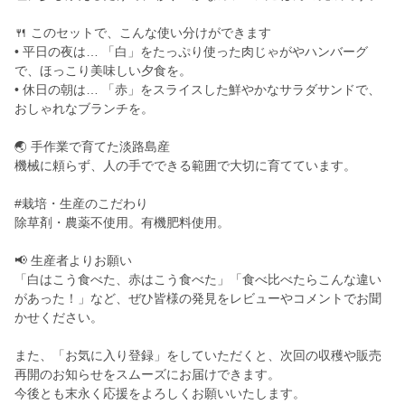
🍴 このセットで、こんな使い分けができます
• 平日の夜は… 「白」をたっぷり使った肉じゃがやハンバーグ
で、ほっこり美味しい夕食を。
• 休日の朝は… 「赤」をスライスした鮮やかなサラダサンドで、
おしゃれなブランチを。
🌏 手作業で育てた淡路島産
機械に頼らず、人の手でできる範囲で大切に育てています。
#栽培・生産のこだわり
除草剤・農薬不使用。有機肥料使用。
📢 生産者よりお願い
「白はこう食べた、赤はこう食べた」「食べ比べたらこんな違い
があった！」など、ぜひ皆様の発見をレビューやコメントでお聞
かせください。
また、「お気に入り登録」をしていただくと、次回の収穫や販売
再開のお知らせをスムーズにお届けできます。
今後とも末永く応援をよろしくお願いいたします。