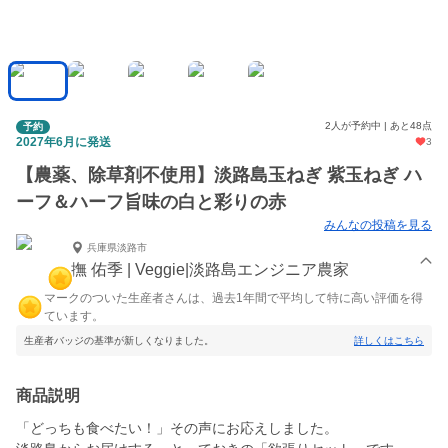
2人が予約中 | あと48点
予約
2027年6月に発送
3
【農薬、除草剤不使用】淡路島玉ねぎ 紫玉ねぎ ハ
ーフ＆ハーフ旨味の白と彩りの赤
みんなの投稿を見る
兵庫県淡路市
撫 佑季 | Veggie|淡路島エンジニア農家
マークのついた生産者さんは、過去1年間で平均して特に高い評価を得
ています。
生産者バッジの基準が新しくなりました。
詳しくはこちら
商品説明
「どっちも食べたい！」その声にお応えしました。