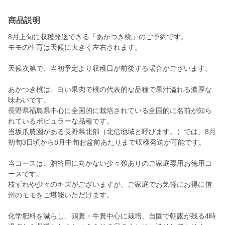
商品説明
8月上旬に収穫発送できる「あかつき桃」のご予約です。
モモの生育は天候に大きく左右されます。
天候次第で、当初予定より収穫日が前後する場合がございます。
あかつき桃は、白い果肉で桃の代表的な品種で果汁溢れる濃厚な
味わいです。
長野県福島県中心に全国的に栽培されている全国的に名前が知ら
れているポピュラーな品種です。
当坂爪農園がある長野県北部（北信地域と呼びます。）では、8月
初旬3日頃から8月中旬お盆前あたりまで収穫発送が可能です。
当コースは、贈答用に向かない少々難ありのご家庭専用お徳用コ
ースです。
枝ずれや少々のキズがございますが、ご家庭でお気軽にお得に信
州のモモをご堪能いただけます。
化学肥料を減らし、鶏糞・牛糞中心に栽培、自園で朝露が残る4時