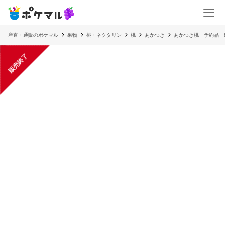
産直・通販のポケマル
果物
桃・ネクタリン
桃
あかつき
あかつき桃 予約品 8
販売終了