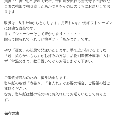
鶏糞・牛糞中心の肥料で栽培、千曲川が流れる善光寺平の肥沃な
自園の桃畑で朝収獲したあかつきをその日のうちにお送りしてお
ります。
収獲は、8月上旬からとなります。月遅れのお中元ギフトシーズン
に好適な逸品です。
甘くてジューシーそして豊かな香り・・・・・
贈って贈られてうれしい桃ギフト「あかつき」です。
やや「硬め」の状態で発送いたします。手で皮が剝けるような
「超 柔らかいもも」がお好みの方は、品物到着後冷蔵庫に入れ
ず「常温のまま」数日置いてからお召しあがり下さい。
ご進物好適品のため、熨斗紙承ります。
熨斗紙の各種「表書き」「名入れ」が必要の場合、ご要望の旨ご
連絡ください。
なお、熨斗紙は桃の箱の中にお入れしてお送りいたしておりま
す。
保存方法