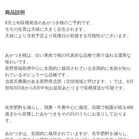
商品説明
8月上旬収穫発送のあかつき桃のご予約です。
モモの生育は天候に大きく左右されます。
天候により当初予定より収穫日が前後する可能性がございます。
あかつき桃は、白い果肉で桃の代表的な品種で果汁溢れる濃厚な
味わいです。
長野県福島県中心に全国的に栽培されている全国的に名前が知ら
れているポピュラーな品種です。
当坂爪農園がある長野県北部（北信地域と呼びます。）では、8月
初旬3日頃から8月中旬お盆前あたりまで収穫発送が可能です。
化学肥料を減らし、鶏糞・牛糞中心に栽培、自園で朝露が残る4時
過ぎから収獲したあかつきをその日のうちにお送りしておりま
す。
あかつきは、全国的に栽培されていますが、化学肥料を減らし、