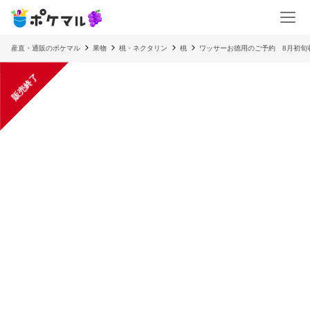
産直・通販のポケマル
果物
桃・ネクタリン
桃
ワッサーお徳用のご予約 8月初旬収
販売終了