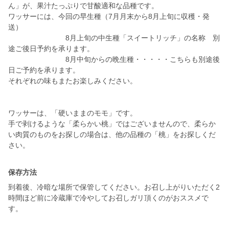
ん」が、果汁たっぷりで甘酸適和な品種です。
ワッサーには、今回の早生種（7月月末から8月上旬に収穫・発
送）
8月上旬の中生種「スイートリッチ」の名称 別
途ご後日予約を承ります。
8月中旬からの晩生種・・・・・こちらも別途後
日ご予約を承ります。
それぞれの味もまたお楽しみください。
ワッサーは、「硬いままのモモ」です。
手で剥けるような「柔らかい桃」ではございませんので、柔らか
い肉質のものをお探しの場合は、他の品種の「桃」をお探しくだ
さい。
保存方法
到着後、冷暗な場所で保管してください。お召し上がりいただく2
時間ほど前に冷蔵庫で冷やしてお召しガリ頂くのがおススメで
す。