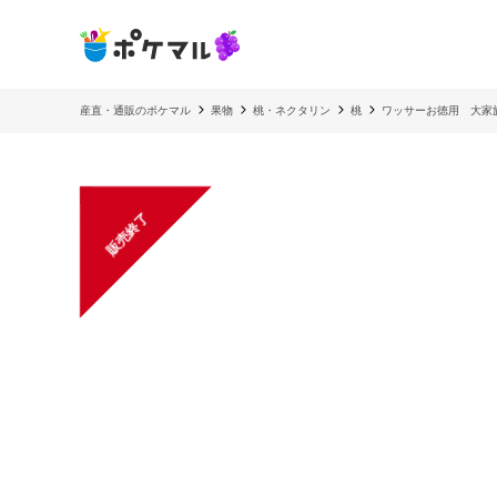
産直・通販のポケマル
果物
桃・ネクタリン
桃
ワッサーお徳用 大家
販売終了