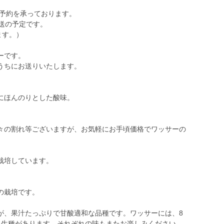
ご予約を承っております。
送の予定です。
ます。）
ーです。
うちにお送りいたします。
にほんのりとした酸味。
。
々の割れ等ございますが、お気軽にお手頃価格でワッサーの
。
栽培しています。
の栽培です。
が、果汁たっぷりで甘酸適和な品種です。ワッサーには、8
晩生種があります。それぞれの味もまたお楽しみください。