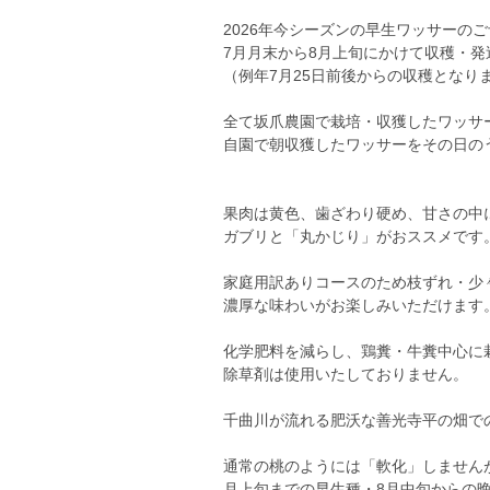
2026年今シーズンの早生ワッサーの
7月月末から8月上旬にかけて収穫・発
（例年7月25日前後からの収穫となり
全て坂爪農園で栽培・収獲したワッサ
自園で朝収獲したワッサーをその日の
果肉は黄色、歯ざわり硬め、甘さの中
ガブリと「丸かじり」がおススメです
家庭用訳ありコースのため枝ずれ・少
濃厚な味わいがお楽しみいただけます
化学肥料を減らし、鶏糞・牛糞中心に
除草剤は使用いたしておりません。
千曲川が流れる肥沃な善光寺平の畑で
通常の桃のようには「軟化」しません
月上旬までの早生種・8月中旬からの