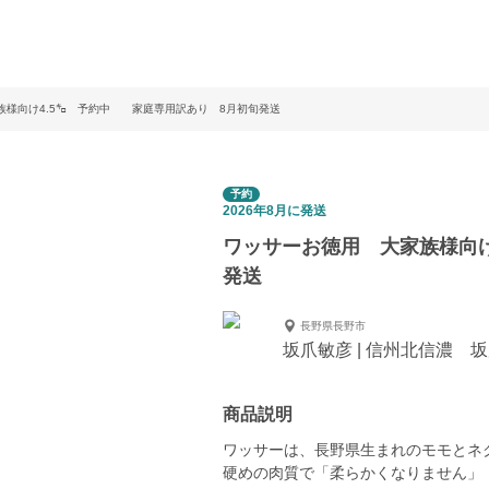
族様向け4.5㌔ 予約中 家庭専用訳あり 8月初旬発送
予約
2026年8月に発送
ワッサーお徳用 大家族様向
発送
長野県長野市
坂爪敏彦 | 信州北信濃 
商品説明
ワッサーは、長野県生まれのモモとネ
硬めの肉質で「柔らかくなりません」