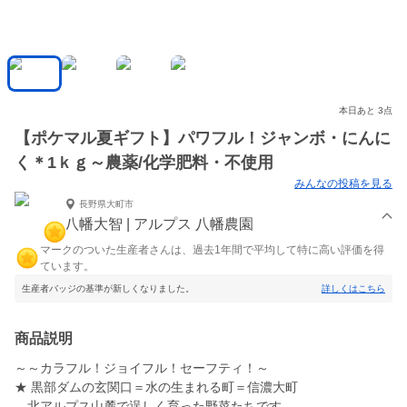
本日あと 3点
【ポケマル夏ギフト】パワフル！ジャンボ・にんに
く＊1ｋｇ～農薬/化学肥料・不使用
みんなの投稿を見る
長野県大町市
八幡大智 | アルプス 八幡農園
マークのついた生産者さんは、過去1年間で平均して特に高い評価を得
ています。
生産者バッジの基準が新しくなりました。
詳しくはこちら
商品説明
～～カラフル！ジョイフル！セーフティ！～
★ 黒部ダムの玄関口＝水の生まれる町＝信濃大町
北アルプス山麓で逞しく育った野菜たちです。