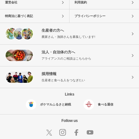
運営会社
利用規約
特商法に基づく表記
プライバシーポリシー
生産者の方へ
農家さん・漁師さんを募集しています!
法人・自治体の方へ
アライアンスのご相談はこちらから
採用情報
生産者と食べる人をつなぎたい
Links
ポケマルふるさと納税
食べる通信
Follow us