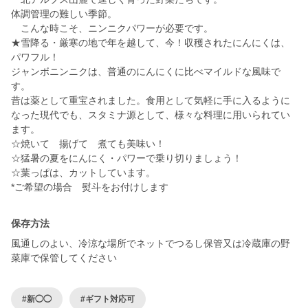
体調管理の難しい季節。
こんな時こそ、ニンニクパワーが必要です。
★雪降る・厳寒の地で年を越して、今！収穫されたにんにくは、
パワフル！
ジャンボニンニクは、普通のにんにくに比べマイルドな風味で
す。
昔は薬として重宝されました。食用として気軽に手に入るように
なった現代でも、スタミナ源として、様々な料理に用いられてい
ます。
☆焼いて 揚げて 煮ても美味い！
☆猛暑の夏をにんにく・パワーで乗り切りましょう！
☆葉っぱは、カットしています。
*ご希望の場合 熨斗をお付けします
保存方法
風通しのよい、冷涼な場所でネットでつるし保管又は冷蔵庫の野
菜庫で保管してください
#新◯◯
#ギフト対応可