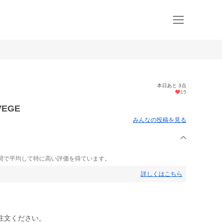
本日あと 3点
15
VEGE
みんなの投稿を見る
間で平均して特に高い評価を得ています。
詳しくはこちら
注文ください。