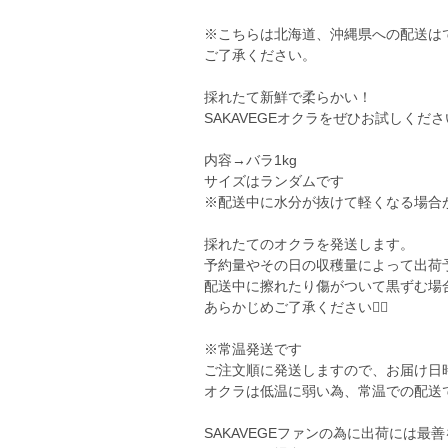
※こちらは北海道、沖縄県への配送は
ご了承ください。
採れたて新鮮で柔らかい！
SAKAVEGEオクラをぜひお試しくださ
内容→バラ1kg
サイズはランダムです
※配送中に水分が抜けて軽くなる場合
採れたてのオクラを発送します。
予約量やその日の収穫量によって出荷
配送中に擦れたり傷がついて黒ずむ場
あらかじめご了承ください🙇‍♀️
※常温発送です
ご注文順に発送しますので、お届け日
オクラは低温に弱い為、常温での配送
SAKAVEGEファンの為に出荷には