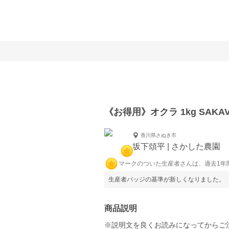
《お得用》オクラ 1kg SAKA
香川県さぬき市
坂下頌平 | さかした農園
マークのついた生産者さんは、過去1年
生産者バッジの基準が新しくなりました。
商品説明
※説明文を良くお読みになってからご