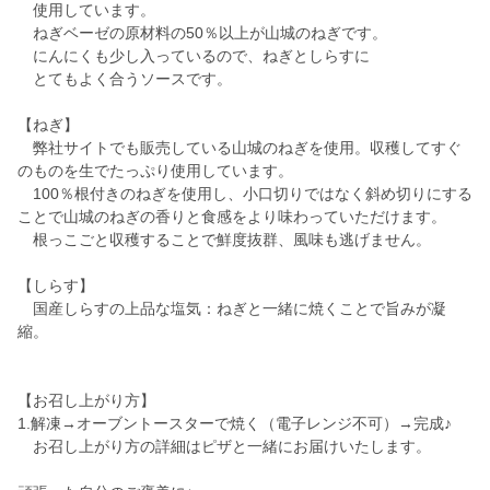
使用しています。
ねぎベーゼの原材料の50％以上が山城のねぎです。
にんにくも少し入っているので、ねぎとしらすに
とてもよく合うソースです。
【ねぎ】
弊社サイトでも販売している山城のねぎを使用。収穫してすぐ
のものを生でたっぷり使用しています。
100％根付きのねぎを使用し、小口切りではなく斜め切りにする
ことで山城のねぎの香りと食感をより味わっていただけます。
根っこごと収穫することで鮮度抜群、風味も逃げません。
【しらす】
国産しらすの上品な塩気：ねぎと一緒に焼くことで旨みが凝
縮。
【お召し上がり方】
1.解凍→オーブントースターで焼く（電子レンジ不可）→完成♪
お召し上がり方の詳細はピザと一緒にお届けいたします。