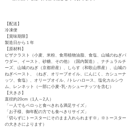
【配送】
冷凍便
【賞味期限】
製造日から１年
【原材料】
ピザクラスト（小麦、米粉、食用植物油脂、食塩、山城のねぎパ
ウダー、イースト、砂糖、その他）（国内製造）、ナチュラルチ
ーズ、山城のねぎ（京都府産）、しらす（和歌山県産）、山城の
ねぎペースト、（ねぎ、オリーブオイル、にんにく、カシューナ
ッツ、食塩）、オリーブオイル、/トレハロース、塩化カルシウ
ム、レンネット（一部に小麦･乳･カシューナッツを含む）
【大きさ】
直径約20cm（1人～2人）
「一人でもペロっと食べきれる満足サイズ」
「お子様、御年配の方でも食べきりサイズ」
「切らずにトースターにそのまま入れられます※」※トースター
の大きさによります）