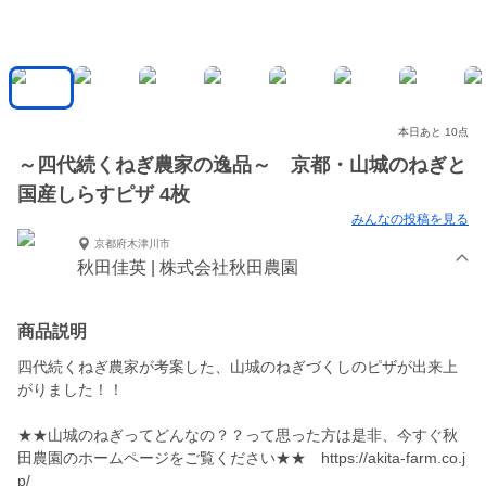
本日あと 10点
～四代続くねぎ農家の逸品～ 京都・山城のねぎと
国産しらすピザ 4枚
みんなの投稿を見る
京都府木津川市
秋田佳英 | 株式会社秋田農園
商品説明
四代続くねぎ農家が考案した、山城のねぎづくしのピザが出来上
がりました！！
★★山城のねぎってどんなの？？って思った方は是非、今すぐ秋
田農園のホームページをご覧ください★★ https://akita-farm.co.j
p/