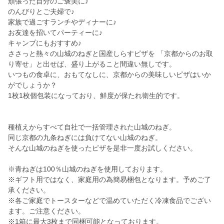
頑張った自分のご褒美に♪
のんびりとご夫婦で♪
家族で過ごすランチやディナーに♪
お友達を招いてパーティーに♪
キャンプにもおすすめ♪
ささっと熱々の山城のねぎと国産しらすピザを 「京都からのお取
り寄せ」と出せば、盛り上がること間違い無しです。
いつもの食卓に、おもてなしに、京都からの美味しいピザはいか
がでしょうか？
1枚1枚個包装になっており、鮮度が保たれ衛生的です。
種植えからすべて自社で一括管理された山城のねぎ。
同じ京都の九条ねぎには負けてない山城のねぎ。
そんな山城のねぎを使ったピザを是非一度お試しください。
※青ねぎは100％山城のねぎを使用しております。
※ギフト用ではなく、家庭用の為簡易梱包となります。予めご了
承ください。
※各ご家庭でトースターなどで温めていただく冷凍食品でござい
ます。ご注意ください。
※1箱に最大3枚まで同梱可能となっております。