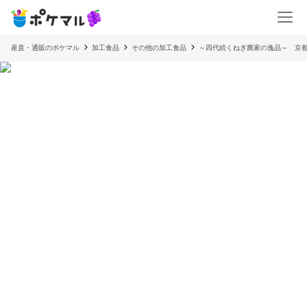
産直・通販のポケマル
加工食品
その他の加工食品
～四代続くねぎ農家の逸品～ 京都