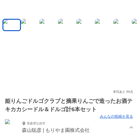
本日あと 50点
姫りんごドルゴクラブと摘果りんごで造ったお酒テ
キカカシードル＆ドルゴ計6本セット
みんなの投稿を見る
青森県弘前市
森山聡彦 | もりやま園株式会社