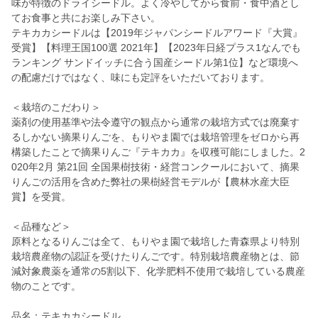
味が特徴のドライシードル。よく冷やしてから食前・食中酒とし
てお食事と共にお楽しみ下さい。
テキカカシードルは【2019年ジャパンシードルアワード『大賞』
受賞】【料理王国100選 2021年】【2023年日経プラス1なんでも
ランキング サンドイッチに合う国産シードル第1位】など環境へ
の配慮だけではなく、味にも定評をいただいております。
＜栽培のこだわり＞
薬剤の使用基準や法令遵守の観点から通常の栽培方式では廃棄す
るしかない摘果りんごを、もりやま園では栽培管理をゼロから再
構築したことで摘果りんご『テキカカ』を収穫可能にしました。2
020年2月 第21回 全国果樹技術・経営コンクールにおいて、摘果
りんごの活用を含めた弊社の果樹経営モデルが【農林水産大臣
賞】を受賞。
＜品種など＞
原料となるりんごは全て、もりやま園で栽培した青森県より特別
栽培農産物の認証を受けたりんごです。特別栽培農産物とは、節
減対象農薬を通常の5割以下、化学肥料不使用で栽培している農産
物のことです。
品名：テキカカシードル