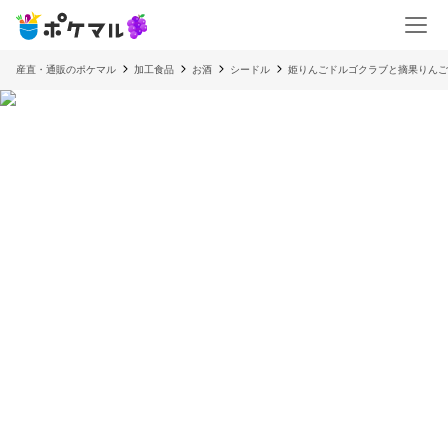
産直・通販のポケマル
加工食品
お酒
シードル
姫りんごドルゴクラブと摘果りんご