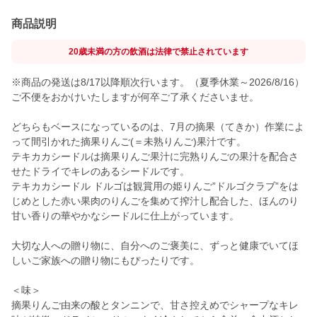
商品説明
20歳未満の方の飲酒は法律で禁止されています
※商品の発送は8/17以降順次行います。（夏季休業～2026/8/16）
ご不便をおかけいたしますが何卒ご了承くださいませ。
どちらもベースになっているのは、7月の摘果（てきか）作業によ
って間引かれた摘果りんご(＝未熟りんご)果汁です。
テキカカシードルは摘果りんご果汁に完熟りんごの果汁を配合さ
せたドライでキレのあるシードルです。
テキカカシードル ドルゴは観賞用の姫りんご”ドルゴクラブ”をは
じめとした赤い果肉のりんごを集めて搾汁し配合した、ほんのり
甘い香りの華やかなシードルに仕上がっています。
大切な人への贈り物に、自分へのご褒美に、ずっと健康でいてほ
しいご家族への贈り物にもぴったりです。
＜味＞
摘果りんご由来の酸とタンニンで、甘さ控えめでシャープなキレ