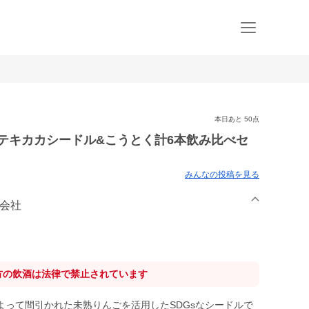
本日あと 50点
テキカカシードル&こうとく計6本飲み比べセ
みんなの投稿を見る
式会社
方の飲酒は法律で禁止されています
よって間引かれた未熟りんごを活用したSDGsなシードルで