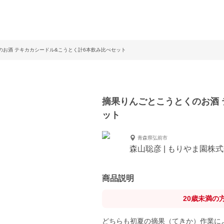
のお酒 テキカカシードル&こうとく計6本飲み比べセット
摘果りんごとこうとくのお酒 
ット
青森県弘前市
森山聡彦 | もりやま園株
商品説明
20歳未満の
どちらも初夏の摘果（てきか）作業に