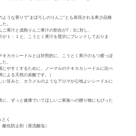
のような香りで”まぼろしのりんご”とも表現される希少品種
した。
んご果汁と成熟りんご果汁の割合が7：3に対し、
汁が１：１と、こうとく果汁を贅沢にブレンドしておりま
テキカカシードルとは対照的に、こうとく果汁のもつ蜜っぽ
した。
感じやすくするために、ノーマルのテキカカシードルに比べ
酵による天然の炭酸です。）
しい甘みと、カラメルのようなアロマが心地よいシードルに
美に、ずっと健康でいてほしいご家族への贈り物にもぴった
うとく
、酸化防止剤（亜流酸塩）