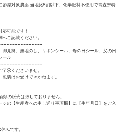
て節減対象農薬 当地比5割以下、化学肥料不使用で青森県特
対応可能です！
欄へご記載ください。
----------------------------
御見舞、無地のし、リボンシール、母の日シール、父の日
シール
----------------------------
ご了承くださいませ。
。包装はお受けできかねます。
の酒類の販売は致しておりません。
ージの【生産者への申し送り事項欄】に【生年月日】をご入
。
お休みです。