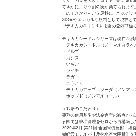
りんごの実を大きく育てるために夏の
てきかにより９割の実が棄てられます
このてきかりんごを原料にしたのがテ
SDGsやエシカルな飲料として現在と
※テキカカ®はもりやま園の登録商標
テキカカシードルシリーズは現在7種
・テキカカシードル（ノーマル白ラベ
・ドルゴ
・カシス
・いちご
・ライチ
・ラガー
・こうとく
・テキカカアップルソーダ（ノンアル
・ホップド（ノンアルコール）
＜栽培のこだわり＞
薬剤の使用基準や法令遵守の観点から
ま園では栽培管理をゼロから再構築し
2020年2月 第21回 全国果樹技術
樹経営モデルが【農林水産大臣賞】を