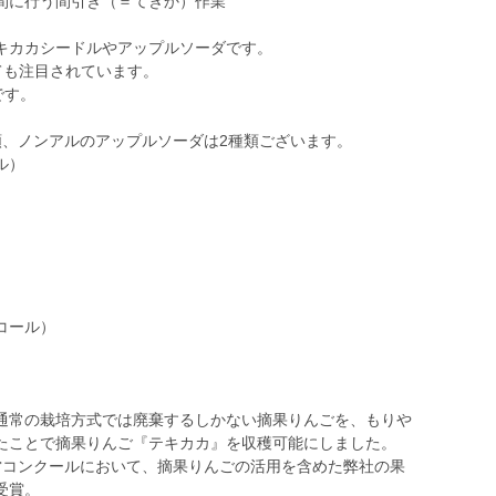
間に行う間引き（＝てきか）作業
。
キカカシードルやアップルソーダです。
ても注目されています。
です。
類、ノンアルのアップルソーダは2種類ございます。
ル）
コール）
通常の栽培方式では廃棄するしかない摘果りんごを、もりや
たことで摘果りんご『テキカカ』を収穫可能にしました。
・経営コンクールにおいて、摘果りんごの活用を含めた弊社の果
受賞。