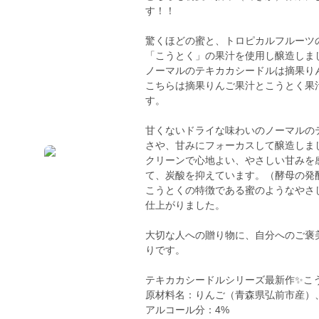
す！！
驚くほどの蜜と、トロピカルフルーツ
「こうとく」の果汁を使用し醸造しま
ノーマルのテキカカシードルは摘果り
こちらは摘果りんご果汁とこうとく果
す。
甘くないドライな味わいのノーマルの
さや、甘みにフォーカスして醸造しま
クリーンで心地よい、やさしい甘みを
て、炭酸を抑えています。（酵母の発
こうとくの特徴である蜜のようなやさ
仕上がりました。
大切な人への贈り物に、自分へのご褒
りです。
テキカカシードルシリーズ最新作✨こ
原材料名：りんご（青森県弘前市産）
アルコール分：4%