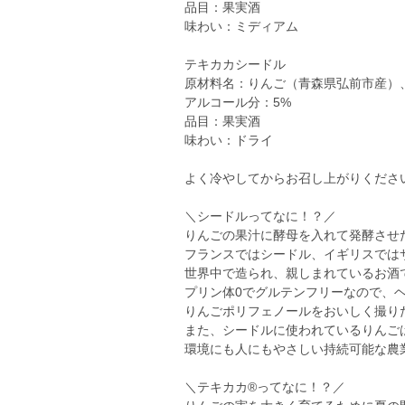
品目：果実酒
味わい：ミディアム
テキカカシードル
原材料名：りんご（青森県弘前市産）
アルコール分：5%
品目：果実酒
味わい：ドライ
よく冷やしてからお召し上がりくださ
＼シードルってなに！？／
りんごの果汁に酵母を入れて発酵させ
フランスではシードル、イギリスでは
世界中で造られ、親しまれているお酒
プリン体0でグルテンフリーなので、
りんごポリフェノールをおいしく撮り
また、シードルに使われているりんご
環境にも人にもやさしい持続可能な農
＼テキカカ®ってなに！？／